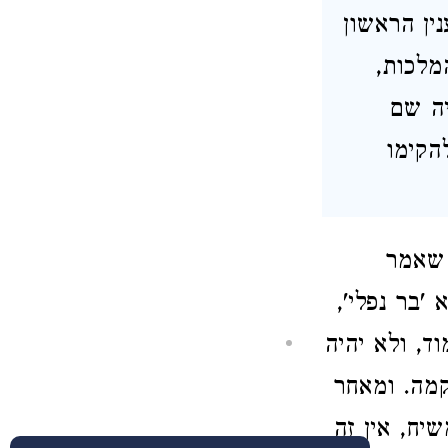
נין הראשון
מלכות,
יה שם
הקימו
 שאמר
'בר נפלי',
ד, ולא יהיה
קמה
. ומאחר
יח, אין זה