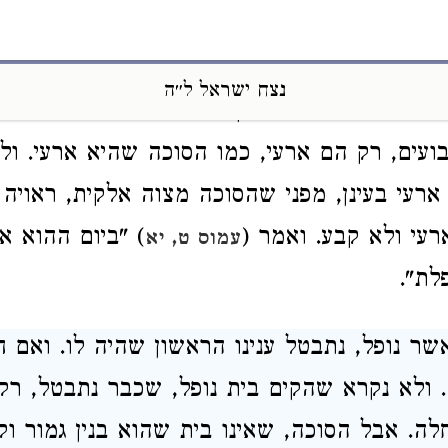
ת דוד 'סוכה', לפי שמלכות בית דוד הוא מלכות
ות שהוא חול
. ולפיכך לא קראו אותו
'בית', שהו
נצח ישראל ל״ה
טבעים שהם בעולם קבועים. אבל הדברים האלק
ועים, רק הם ארעי
, כמו הסוכה שהיא ארעי. ולפ
ארעי בעינן
, מפני שהסוכה מצוה אלקית, ראויה
רעי ולא קבע
. ואמר (
) "ביום ההוא א
עמוס ט, יא
פלת"
.
ר נופל, נתבטל ענינו הראשון שהיה לו. ואם חו
 ולא נקרא שהקים בית נופל, שכבר נתבטל, רק 
ה. אבל הסוכה, שאינו בית שהוא בנין גמור וקב