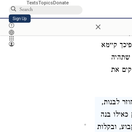
Texts
Topics
Donate
 אלקי
, לא
א בנין קבוע,
Sign Up
×
ים אינם
יכך קיימא
 שתהיה
קים את
זר לבנות,
כאילו בנה
וע, ובקלות