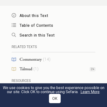
מונח בחותמו של כהן גדול
, ולא היה בו
אלא להדליק יום אחד. ונעשה* בו נס,
About this Text
והדליקו ממנו שמונה ימים. לשנה אחרת
Table of Contents
קבעום ח' ימים*, בהלל ובהודאה*
. ואם
Search in this Text
תאמר, וכי בשביל שנעשה להם נס
RELATED TEXTS
בהדלקה, שלא תהיה בטילה ההדלקה,
Commentary
(
14
)
היו קובעין חנוכה. כי מה שחייב להודות
Talmud
(
1
)
EN
ולהלל, זהו כאשר נעשה לו נס בשביל*
RESOURCES
הצלתו
, ולא בשביל שנעשה לו נס
We use cookies to give you the best experience possible on
our site. Click OK to continue using Sefaria.
Learn More
.
לעשות המצוה
, כי אין המצוה הנאה אל
Sheets
(
1
)
OK
האדם
. ולפי הדברים אשר בארנו
Web Pages