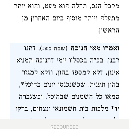
מקבל הנס, תחלה הוא מעט, והוא יותר
מתעלה ויותר מוסיף ביום האחרון מן
הראשון
.
ואמרו מאי חנוכה
(
)
, דתנו
שבת כא:
רבנן, בכ"ה בכסליו יומי דחנוכה תמניא
אינון, דלא למספד בהון, ודלא למגזר
בהון תענית. שכשנכנסו יונים בהיכל*,
טמאו כל השמנים שבהיכל. וכשגברה
יד* מלכות בית חשמונאי ונצחום, בדקו
ולא מצאו אלא פך אחד של שמן שהיה
8
RESOURCES