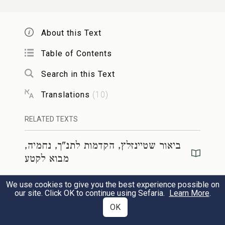
מָנ֔וֹת וְלַעֲשׂ֖וֹת שִׂמְחָ֣ה גְדוֹלָ֑ה כִּ֤י הֵבִ֙ינוּ֙
יא
בַּדְּבָרִ֔ים אֲשֶׁ֥ר הוֹדִ֖יעוּ לָהֶֽם׃
{פ}
About this Text
Table of Contents
וּבַיּ֣וֹם הַשֵּׁנִ֡י נֶאֶסְפוּ֩ רָאשֵׁ֨י הָאָב֜וֹת
Search in this Text
יב
לְכׇל־הָעָ֗ם הַכֹּֽהֲנִים֙ וְהַלְוִיִּ֔ם אֶל־עֶזְרָ֖א הַסֹּפֵ֑ר
Translations
(
10
)
וּלְהַשְׂכִּ֖יל אֶל־דִּבְרֵ֥י הַתּוֹרָֽה׃
RELATED TEXTS
וַֽיִּמְצְא֖וּ כָּת֣וּב בַּתּוֹרָ֑ה אֲשֶׁ֨ר צִוָּ֤ה יְהֹוָה֙
ביאור שטיינזלץ, הקדמות לתנ"ך, נחמיה,
יג
מבוא לקטע
בְּיַד־מֹשֶׁ֔ה אֲשֶׁר֩ יֵשְׁב֨וּ בְנֵֽי־יִשְׂרָאֵ֧ל בַּסֻּכּ֛וֹת
בֶּחָ֖ג בַּחֹ֥דֶשׁ הַשְּׁבִיעִֽי׃
We use cookies to give you the best experience possible on
ביאור שטיינזלץ, הקדמות לתנ"ך, נחמיה,
our site. Click OK to continue using Sefaria.
Learn More
.
הקדמה לספר
OK
וַאֲשֶׁ֣ר יַשְׁמִ֗יעוּ וְיַעֲבִ֨ירוּ ק֥וֹל בְּכׇל־עָרֵיהֶם֮