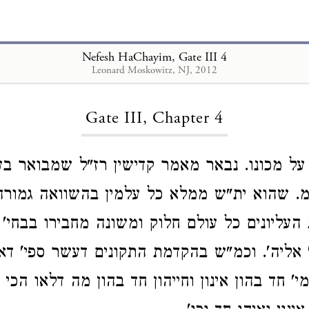
Nefesh HaChayim, Gate III 4
Leonard Moskowitz, NJ, 2012
Loading...
Gate III, Chapter 4
ל מכונו. נבאר מאמר קדישין רז"ל שמבואר בע
מ. שהוא ית"ש ממלא כל עלמין בהשוואה גמורה.
עליונים כל עולם חלוק ומשונה מחבירו בבחי' ש
 אליה'. וכמ"ש בהקדמת התקונים דעשר ספי' דא
מי' חד בהון אינון וחייהון חד בהון מה דלאו הכי 