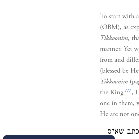
To start with 
(OBM), as exp
Tikkoonim
, th
manner. Yet we
from and diffe
(blessed be He
Tikkoonim
(pa
777
the King
, 
one in them, w
He are not o
כתב שא"ס