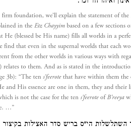
אינון ואיהו חד וכו
a firm foundation, we’ll explain the statement of the
lained in the
Etz Chayyim
based on a few sections o
at He (blessed be His name) fills all worlds in a perf
 find that even in the supernal worlds that each wor
rent from the other worlds in various ways with re
) relates to them. And as is stated in the introductio
ge 3b): “The ten
s’feerote
that have within them the
He and His essence are one in them, they and their li
hich is not the case for the ten
s’feerote
of
B’reeya
wh
ne. …”
ר השתלשלות הי"ס בריש סדר האצילות בקיצור 