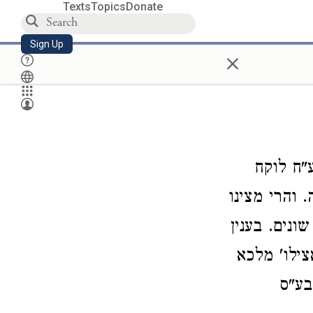
Texts
Topics
Donate
Sign Up
×
"ח לוקח
 והרי מצינו
ונים. בענין
צילו' מלכא
בע"ס