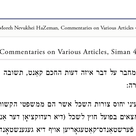
Moreh Nevukhei HaZeman, Commentaries on Various Articles 
Loading...
Commentaries on Various Articles, Siman 
בר על דבר איזה דעות החכם קאַנט, תשובה 
ה:
יני יחוס צורות השכל אשר הם ממשפטי הקשור
ים בפועל חוץ לשכל (דיא רעדוקציאָן דער אַנוו
פֿערשטאַנדס־קאַטעגאָריען אויף דיא געגענשטאָנד