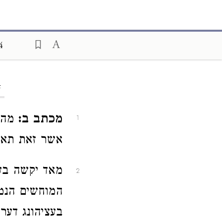
4
4
מכתב ב:
מהמח
1
אשר זאת תאר
מאד יקשה בע
2
המוחשים הנמצא
בעציהונג דער 