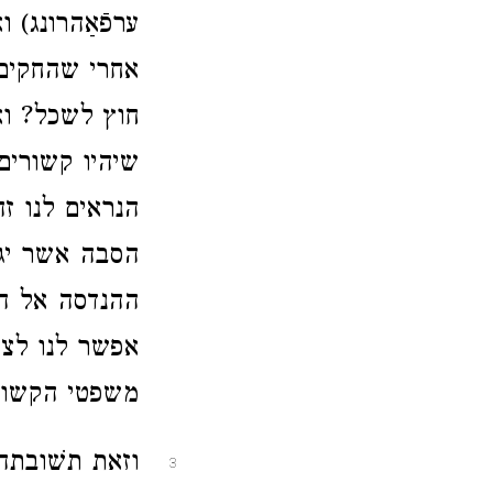
ערפֿאַהרונג) 
אחרי שהחקים א
חוץ לשכל? וא
שיהיו קשורים
הנראים לנו ז
הסבה אשר יגז
ההנדסה אל המ
אפשר לנו לצי
משפטי הקשור
וזאת תשׁובתה
3