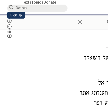
Texts
Topics
Donate
Sign Up
×
על השאלה
 אל
ענדונג אונד
ע דער