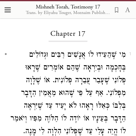
Mishneh Torah, Testimony 17
Trans. by Eliyahu Touger, Moznaim Publishing
Loading...
Chapter 17
מִי שֶׁהֵעִידוּ לוֹ אֲנָשִׁים רַבִּים וּגְדוֹלִים
1
בְּחָכְמָה וּבְיִרְאָה שֶׁהֵם אוֹמְרִים שֶׁרָאוּ
פְּלוֹנִי שֶׁעָבַר עֲבֵרָה פְּלוֹנִית. אוֹ שֶׁלָּוָה
מִפְּלוֹנִי. אַף עַל פִּי שֶׁהוּא מַאֲמִין הַדָּבָר
בְּלִבּוֹ כְּאִלּוּ רָאָהוּ לֹא יָעִיד עַד שֶׁיִּרְאֶה
הַדָּבָר בְּעֵינָיו אוֹ יוֹדֶה לוֹ הַלּוֶֹה מִפִּיו וְיֹאמַר
לוֹ הֱיֵה עָלַי עֵד שֶׁפְּלוֹנִי הִלְוָה לִי מָנֶה.