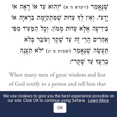
שֶׁנֶּאֱמַר
"וְהוּא עֵד אוֹ רָאָה אוֹ
)
(
ויקרא ה א
יָדָע". וְאֵין לְךָ עֵדוּת שֶׁמִּתְקַיֶּמֶת בִּרְאִיָּה אוֹ
בִּידִיעָה אֶלָּא עֵדוּת מָמוֹן. וְכָל הַמֵּעִיד מִפִּי
אֲחֵרִים הֲרֵי זֶה עֵד שֶׁקֶר וְעוֹבֵר בְּלֹא
תַּעֲשֶׂה שֶׁנֶּאֱמַר
"לֹא תַעֲנֶה
)
(
שמות כ יג
בְרֵעֲךָ עֵד שָׁקֶר":
When many men of great wisdom and fear
of God testify to a person and tell him that
they saw so-and-so commit a particular
We use cookies to give you the best experience possible on
our site. Click OK to continue using Sefaria.
Learn More
.
transgression or borrow money from a
OK
colleague, although the listener believes the