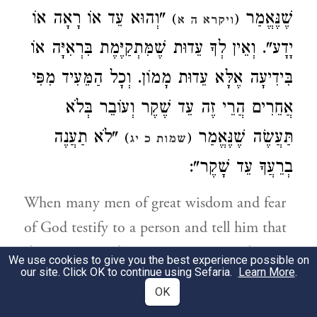
שֶׁנֶּאֱמַר
"וְהוּא עֵד אוֹ רָאָה אוֹ
)
(
ויקרא ה א
יָדָע". וְאֵין לְךָ עֵדוּת שֶׁמִּתְקַיֶּמֶת בִּרְאִיָּה אוֹ
בִּידִיעָה אֶלָּא עֵדוּת מָמוֹן. וְכָל הַמֵּעִיד מִפִּי
אֲחֵרִים הֲרֵי זֶה עֵד שֶׁקֶר וְעוֹבֵר בְּלֹא
תַּעֲשֶׂה שֶׁנֶּאֱמַר
"לֹא תַעֲנֶה
)
(
שמות כ יג
בְרֵעֲךָ עֵד שָׁקֶר":
When many men of great wisdom and fear
of God testify to a person and tell him that
they saw so-and-so commit a particular
We use cookies to give you the best experience possible on
our site. Click OK to continue using Sefaria.
Learn More
.
transgression or borrow money from a
OK
colleague, although the listener believes the