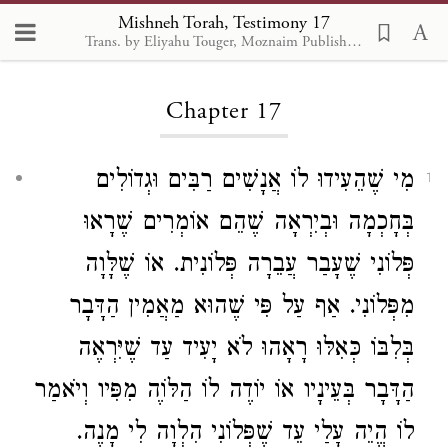
Mishneh Torah, Testimony 17
Trans. by Eliyahu Touger, Moznaim Publishing
Loading...
Chapter 17
מִי שֶׁהֵעִידוּ לוֹ אֲנָשִׁים רַבִּים וּגְדוֹלִים
1
בְּחָכְמָה וּבְיִרְאָה שֶׁהֵם אוֹמְרִים שֶׁרָאוּ
פְּלוֹנִי שֶׁעָבַר עֲבֵרָה פְּלוֹנִית. אוֹ שֶׁלָּוָה
מִפְּלוֹנִי. אַף עַל פִּי שֶׁהוּא מַאֲמִין הַדָּבָר
בְּלִבּוֹ כְּאִלּוּ רָאָהוּ לֹא יָעִיד עַד שֶׁיִּרְאֶה
הַדָּבָר בְּעֵינָיו אוֹ יוֹדֶה לוֹ הַלּוֶֹה מִפִּיו וְיֹאמַר
לוֹ הֱיֵה עָלַי עֵד שֶׁפְּלוֹנִי הִלְוָה לִי מָנֶה.