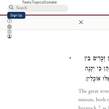
Texts
Topics
Donate
Sign Up
×
 זְכָרִים בֵּין
"ן כִּי יִקְנֶה
ֵלּוּ אוֹכְלִין
The great
ter
minors, both m
2
livestock,
as 