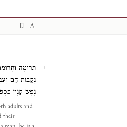
תְּרוּמָה וּתְרוּמַת
1
נְקֵבוֹת הֵם וְעַבְד
נֶפֶשׁ קִנְיַן כַּסְ:
oth adults and
 their
 a man, he is a