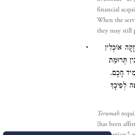
financial acqui
When the serva
they may still
ָקָה אוֹכְלִין
ֵין תְּרוּמַת
לְמִיד חָכָם
ה לְפִיכָךְ
Terumah
requi
[has been affi
6
assumption
m