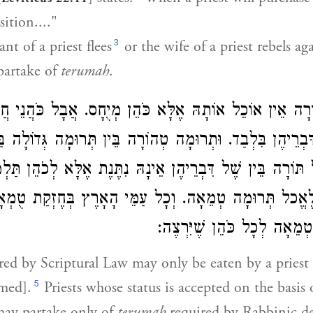
sition...."
3
nt of a priest flees
or the wife of a priest rebels ag
 partake of
terumah
.
רָה אֵין אוֹכֵל אוֹתָהּ אֶלָּא כֹּהֵן מְיֻחָס. אֲבָל כֹּהֲנֵי חֲז
בְרֵיהֶן בִּלְבַד. וּתְרוּמָה טְהוֹרָה בֵּין תְּרוּמָה גְּדוֹלָה בּ
ל תּוֹרָה בֵּין שֶׁל דִּבְרֵיהֶן אֵינָהּ נִתֶּנֶת אֶלָּא לְכֹהֵן תַּ
לֶאֱכל תְּרוּמָה טְמֵאָה. וְכָל עַמֵּי הָאָרֶץ בְּחֶזְקַת טֻמְאָ
 טְמֵאָה לְכָל כֹּהֵן שֶׁיִּרְצֶה
red by Scriptural Law may only be eaten by a priest
5
rmed].
Priests whose status is accepted on the basis 
ay partake only of
terumah
required by Rabbinic de