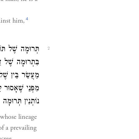
4
ainst him,
תְּרוּמָה שֶׁל תּוֹ
2
בִּתְרוּמָה שֶׁל דִּ
מַעֲשֵׂר בֵּין שֶׁ.
מִפְּנֵי שֶׁאָסוּר 
נוֹתְנִין תְּרוּמָה:
 whose lineage
of a prevailing
cree.