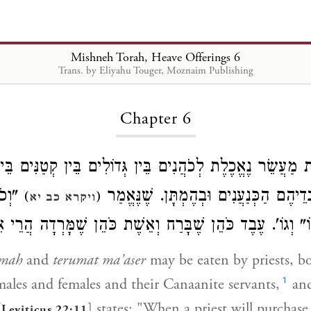
Mishneh Torah, Heave Offerings 6
Trans. by Eliyahu Touger, Moznaim Publishing
Loading...
Chapter 6
 מַעֲשֵׂר נֶאֱכֶלֶת לְכֹהֲנִים בֵּין גְּדוֹלִים בֵּין קְטַנִּים בֵּין
ֵיהֶם הַכְּנַעֲנִים וּבְהֶמְתָּן. שֶׁנֶּאֱמַר
וְכֹהֵ
)
(
ויקרא כב יא
פּוֹ" וְגוֹ'. עֶבֶד כֹּהֵן שֶׁבָּרַח וְאֵשֶׁת כֹּהֵן שֶׁמָּרְדָה הֲרֵי א
umah
and
terumat ma'aser
may be eaten by priests, b
1
ales and females and their Canaanite servants,
and
[
] states: "When a priest will purchase
Leviticus 22:11