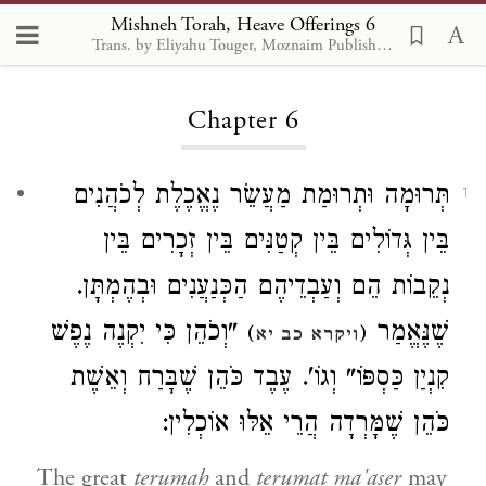
Mishneh Torah, Heave Offerings 6
Trans. by Eliyahu Touger, Moznaim Publishing
Loading...
Chapter 6
תְּרוּמָה וּתְרוּמַת מַעֲשֵׂר נֶאֱכֶלֶת לְכֹהֲנִים
1
בֵּין גְּדוֹלִים בֵּין קְטַנִּים בֵּין זְכָרִים בֵּין
נְקֵבוֹת הֵם וְעַבְדֵיהֶם הַכְּנַעֲנִים וּבְהֶמְתָּן.
שֶׁנֶּאֱמַר
"וְכֹהֵן כִּי יִקְנֶה נֶפֶשׁ
)
(
ויקרא כב יא
קִנְיַן כַּסְפּוֹ" וְגוֹ'. עֶבֶד כֹּהֵן שֶׁבָּרַח וְאֵשֶׁת
כֹּהֵן שֶׁמָּרְדָה הֲרֵי אֵלּוּ אוֹכְלִין:
The great
terumah
and
terumat ma'aser
may