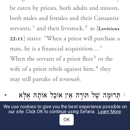
be eaten by priests, both adults and minors,
both males and females and their Canaanite
1
2
servants,
and their livestock,
as [
Leviticus
] states: "When a priest will purchase a
22:11
man, he is a financial acquisition...."
3
When the servant of a priest flees
or the
4
wife of a priest rebels against him,
they
may still partake of
terumah
.
תְּרוּמָה שֶׁל תּוֹרָה אֵין אוֹכֵל אוֹתָהּ אֶלָּא
2
כֹּהֵן מְיֻחָס. אֲבָל כֹּהֲנֵי חֲזָקָה אוֹכְלִין
We use cookies to give you the best experience possible on
our site. Click OK to continue using Sefaria.
Learn More
.
בִּתְרוּמָה שֶׁל דִּבְרֵיהֶן בִּלְבַד. וּתְרוּמָה
OK