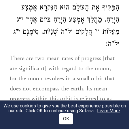
הַמַּקִּיף אֶת הָעוֹלָם הוּא הַנִּקְרָא אֶמְצַע
הַיָּרֵחַ. מַהֲלַךְ אֶמְצַע הַיָּרֵחַ בְּיוֹם אֶחָד י"ג
מַעֲלוֹת וְי' חֲלָקִים וְל"ה שְׁנִיּוֹת. סִימָנָם י"ג
יל"ה:
There are two mean rates of progress [that
are significant] with regard to the moon,
for the moon revolves in a small orbit that
does not encompass the earth. Its mean
progress within this orbit is referred to as
We use cookies to give you the best experience possible on
the mean within its path.
our site. Click OK to continue using Sefaria.
Learn More
.
The small orbit [within which the moon
OK