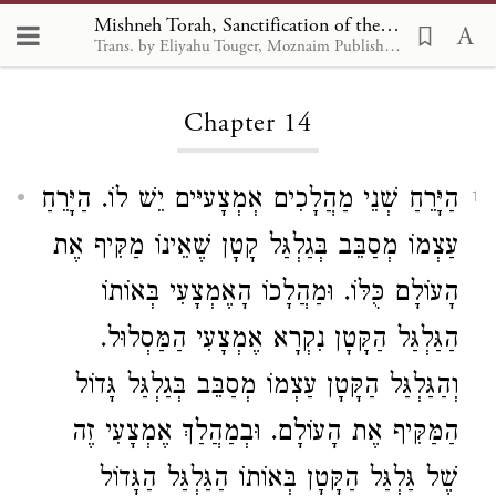
Mishneh Torah, Sanctification of the New Month 14
Trans. by Eliyahu Touger, Moznaim Publishing
Loading...
Chapter 14
הַיָּרֵחַ שְׁנֵי מַהֲלָכִים אְמְצָעיּים יֵשׁ לוֹ. הַיָּרֵחַ
1
עַצְמוֹ מְסַבֵּב בְּגַלְגַּל קָטָן שֶׁאֵינוֹ מַקִּיף אֶת
הָעוֹלָם כֻּלּוֹ. וּמַהֲלָכוֹ הָאֶמְצָעִי בְּאוֹתוֹ
הַגַּלְגַּל הַקָּטָן נִקְרָא אֶמְצָעִי הַמַּסְלוּל.
וְהַגַּלְגַּל הַקָּטָן עַצְמוֹ מְסַבֵּב בְּגַלְגַּל גָּדוֹל
הַמַּקִּיף אֶת הָעוֹלָם. וּבְמַהֲלַךְ אֶמְצָעִי זֶה
שֶׁל גַּלְגַּל הַקָּטָן בְּאוֹתוֹ הַגַּלְגַּל הַגָּדוֹל