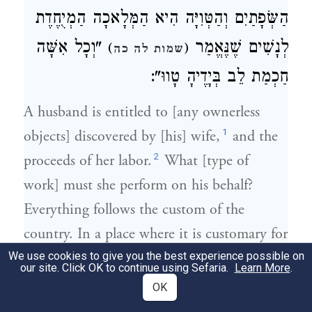
הַשְּׂפָתַיִם וְהַטְּוִיָּה הִיא הַמְּלָאכָה הַמְיֻחֶדֶת
לְנָשִׁים שֶׁנֶּאֱמַר
"וְכָל אִשָּׁה
)
(
שמות לה כה
חַכְמַת לֵב בְּיָדֶיהָ טָווּ":
A husband is entitled to [any ownerless
1
objects] discovered by [his] wife,
and the
2
proceeds of her labor.
What [type of
work] must she perform on his behalf?
Everything follows the custom of the
country. In a place where it is customary for
women to weave, she should weave. [In a
We use cookies to give you the best experience possible on
our site. Click OK to continue using Sefaria.
Learn More
.
place where they] embroider, she should
OK
embroider. [In a place where they] spin