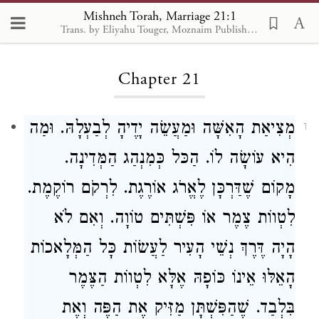
Mishneh Torah, Marriage 21:1
Trans. by Eliyahu Touger, Moznaim Publishing
Loading...
Chapter 21
מְצִיאַת הָאִשָּׁה וּמַעֲשֵׂה יָדֶיהָ לְבַעְלָהּ. וּמַה
1
הִיא עוֹשָׂה לוֹ. הַכּל כְּמִנְהַג הַמְּדִינָה.
מָקוֹם שֶׁדַּרְכָּן לֶאֱרֹג אוֹרֶגֶת. לִרְקֹם רוֹקֶמֶת.
לִטְווֹת צֶמֶר אוֹ פִּשְׁתִּים טוֹוָה. וְאִם לֹא
הָיָה דֶּרֶךְ נְשֵׁי הָעִיר לַעֲשׂוֹת כָּל הַמְּלָאכוֹת
הָאֵלּוּ אֵינוֹ כּוֹפָהּ אֶלָּא לִטְווֹת הַצֶּמֶר
בִּלְבַד. שֶׁהַפִּשְׁתָּן מַזִּיק אֶת הַפֶּה וְאֶת