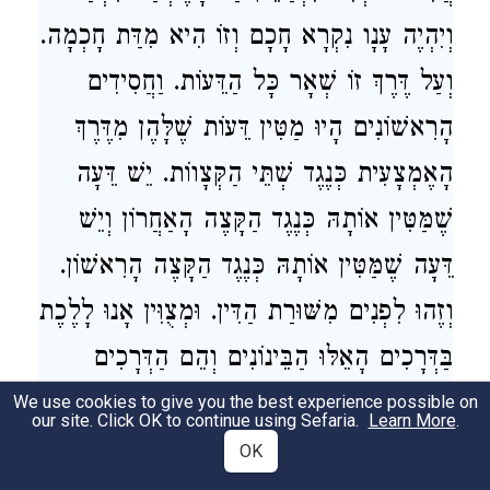
וְיִהְיֶה עָנָו נִקְרָא חָכָם וְזוֹ הִיא מִדַּת חָכְמָה.
וְעַל דֶּרֶךְ זוֹ שְׁאָר כָּל הַדֵּעוֹת. וַחֲסִידִים
הָרִאשׁוֹנִים הָיוּ מַטִּין דֵּעוֹת שֶׁלָּהֶן מִדֶּרֶךְ
הָאֶמְצָעִית כְּנֶגֶד שְׁתֵּי הַקְּצָווֹת. יֵשׁ דֵּעָה
שֶׁמַּטִּין אוֹתָהּ כְּנֶגֶד הַקָּצֶה הָאַחֲרוֹן וְיֵשׁ
דֵּעָה שֶׁמַּטִּין אוֹתָהּ כְּנֶגֶד הַקָּצֶה הָרִאשׁוֹן.
וְזֶהוּ לִפְנִים מִשּׁוּרַת הַדִּין. וּמְצֻוִּין אָנוּ לָלֶכֶת
בַּדְּרָכִים הָאֵלּוּ הַבֵּינוֹנִים וְהֵם הַדְּרָכִים
הַטּוֹבִים וְהַיְשָׁרִים שֶׁנֶּאֱמַר
We use cookies to give you the best experience possible on
)
(
דברים כח ט
our site. Click OK to continue using Sefaria.
Learn More
.
"וְהָלַכְתָּ בִּדְרָכָיו":
OK