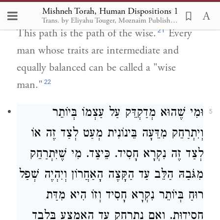
Mishneh Torah, Human Dispositions 1
20
applies with regard to his other traits.
Trans. by Eliyahu Touger, Moznaim Publishing
21
This path is the path of the wise.
Every
man whose traits are intermediate and
equally balanced can be called a "wise
22
man."
וּמִי שֶׁהוּא מְדַקְדֵּק עַל עַצְמוֹ בְּיוֹתֵר
5
וְיִתְרַחֵק מִדֵּעָה בֵּינוֹנִית מְעַט לְצַד זֶה אוֹ
לְצַד זֶה נִקְרָא חָסִיד. כֵּיצַד. מִי שֶׁיִּתְרַחֵק
מִגֹּבַהּ הַלֵּב עַד הַקָּצֶה הָאַחֲרוֹן וְיִהְיֶה שְׁפַל
רוּחַ בְּיוֹתֵר נִקְרָא חָסִיד וְזוֹ הִיא מִדַּת
חֲסִידוּת. וְאִם נִתְרַחֵק עַד הָאֶמְצַע בִּלְבַד