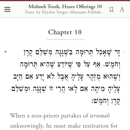
Mishneh Torah, Heave Offerings 10
Trans. by Eliyahu Touger, Moznaim Publishing
Loading...
Chapter 10
זָר שֶׁאָכַל תְּרוּמָה בִּשְׁגָגָה מְשַׁלֵּם קֶרֶן
1
וְחֹמֶשׁ. אַף עַל פִּי שֶׁיּוֹדֵעַ שֶׁהִיא תְּרוּמָה
וְשֶׁהוּא מֻזְהָר עָלֶיהָ אֲבָל לֹא יָדַע אִם חַיָּב
עָלֶיהָ מִיתָה אִם לָאו הֲרֵי זוֹ שְׁגָגָה וּמְשַׁלֵּם
קֶרֶן וְחֹמֶשׁ:
When a non-priests partakes of
terumah
unknowingly, he must make restitution for