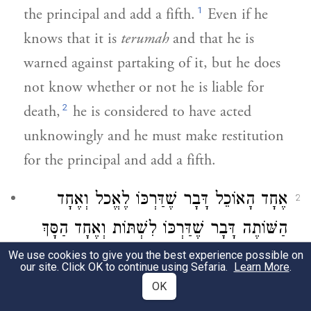
1
the principal and add a fifth.
Even if he
knows that it is
terumah
and that he is
warned against partaking of it, but he does
not know whether or not he is liable for
2
death,
he is considered to have acted
unknowingly and he must make restitution
for the principal and add a fifth.
אֶחָד הָאוֹכֵל דָּבָר שֶׁדַּרְכּוֹ לֶאֱכל וְאֶחָד
2
הַשּׁוֹתֶה דָּבָר שֶׁדַּרְכּוֹ לִשְׁתּוֹת וְאֶחָד הַסָּךְ
דָּבָר שֶׁדַּרְכּוֹ לָסוּךְ שֶׁנֶּאֱמַר
We use cookies to give you the best experience possible on
)
(
ויקרא כב טו
our site. Click OK to continue using Sefaria.
Learn More
.
"וְלֹא יְחַלְּלוּ אֶת קָדְשֵׁי בְּנֵי יִשְׂרָאֵל" לְרַבּוֹת
OK