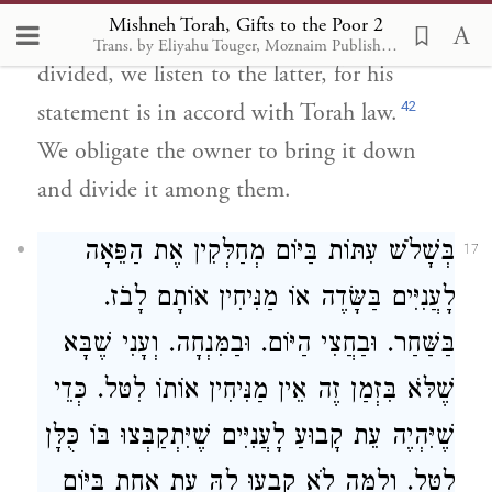
Mishneh Torah, Gifts to the Poor 2
grabbed and one says that it should be
Trans. by Eliyahu Touger, Moznaim Publishing
divided, we listen to the latter, for his
42
statement is in accord with Torah law.
We obligate the owner to bring it down
and divide it among them.
בְּשָׁלֹשׁ עִתּוֹת בַּיּוֹם מְחַלְּקִין אֶת הַפֵּאָה
17
לָעֲנִיִּים בַּשָּׂדֶה אוֹ מַנִּיחִין אוֹתָם לָבֹז.
בַּשַּׁחַר. וּבַחֲצִי הַיּוֹם. וּבַמִּנְחָה. וְעָנִי שֶׁבָּא
שֶׁלֹּא בִּזְמַן זֶה אֵין מַנִּיחִין אוֹתוֹ לִטּל. כְּדֵי
שֶׁיִּהְיֶה עֵת קָבוּעַ לָעֲנִיִּים שֶׁיִּתְקַבְּצוּ בּוֹ כֻּלָּן
לִטּל. וְלָמָּה לֹא קָבְעוּ לָהּ עֵת אַחַת בַּיּוֹם