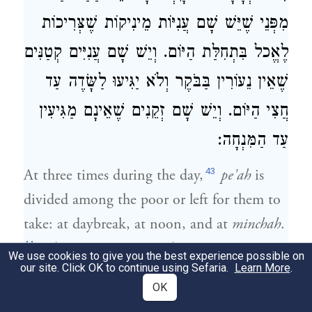
מִפְּנֵי שֶׁיֵּשׁ שָׁם עֲנִיּוֹת מֵינִיקוֹת שֶׁצְּרִיכוֹת
לֶאֱכל בִּתְחִלַּת הַיּוֹם. וְיֵשׁ שָׁם עֲנִיִּים קְטַנִּים
שֶׁאֵין נֵעוֹרִין בַּבֹּקֶר וְלֹא יַגִּיעוּ לַשָּׂדֶה עַד
חֲצִי הַיּוֹם. וְיֵשׁ שָׁם זְקֵנִים שֶׁאֵינָם מַגִּיעִין
עַד הַמִּנְחָה:
43
At three times during the day,
pe'ah
is
divided among the poor or left for them to
take: at daybreak, at noon, and at
minchah
.
44
When a poor person does not come at
We use cookies to give you the best experience possible on
our site. Click OK to continue using Sefaria.
Learn More
.
these times, he is not allowed to take, so
OK
that there will be fixed times for the poor so