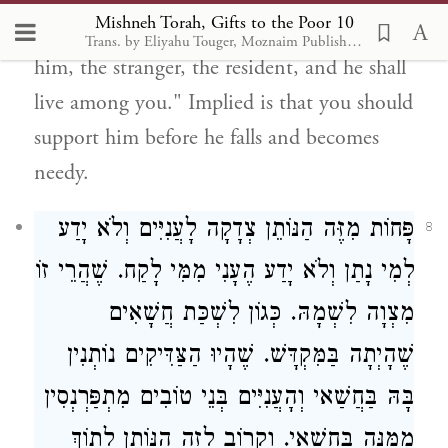
Mishneh Torah, Gifts to the Poor 10
[
] states: "You shall support
Leviticus 25:35
Trans. by Eliyahu Touger, Moznaim Publishing
him, the stranger, the resident, and he shall
live among you." Implied is that you should
support him before he falls and becomes
needy.
פָּחוֹת מִזֶּה הַנּוֹתֵן צְדָקָה לָעֲנִיִּים וְלֹא יָדַע
8
לְמִי נָתַן וְלֹא יָדַע הֶעָנִי מִמִּי לָקַח. שֶׁהֲרֵי זוֹ
מִצְוָה לִשְׁמָהּ. כְּגוֹן לִשְׁכַּת חֲשָׁאִים
שֶׁהָיְתָה בַּמִּקְדָּשׁ. שֶׁהָיוּ הַצַּדִּיקִים נוֹתְנִין
בָּהּ בַּחֲשַׁאי וְהָעֲנִיִּים בְּנֵי טוֹבִים מִתְפַּרְנְסִין
מִמֶּנָּה בַּחֲשַׁאי. וְקָרוֹב לָזֶה הַנּוֹתֵן לְתוֹךְ