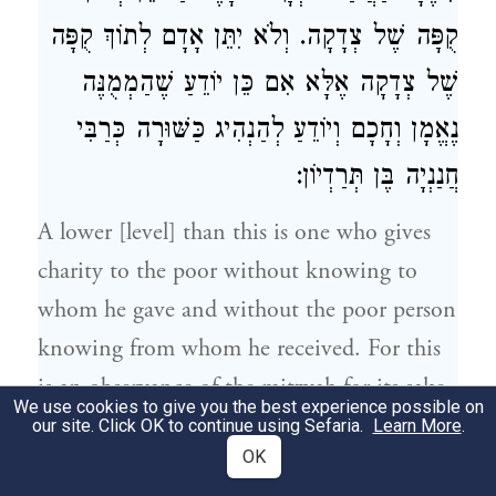
קֻפָּה שֶׁל צְדָקָה. וְלֹא יִתֵּן אָדָם לְתוֹךְ קֻפָּה
שֶׁל צְדָקָה אֶלָּא אִם כֵּן יוֹדֵעַ שֶׁהַמְמֻנֶּה
נֶאֱמָן וְחָכָם וְיוֹדֵעַ לְהַנְהִיג כַּשּׁוּרָה כְּרַבִּי
חֲנַנְיָה בֶּן תְּרַדְיוֹן:
A lower [level] than this is one who gives
charity to the poor without knowing to
whom he gave and without the poor person
knowing from whom he received. For this
is an observance of the mitzvah for its sake
We use cookies to give you the best experience possible on
12
alone.
This [type of giving was]
our site. Click OK to continue using Sefaria.
Learn More
.
OK
exemplified by the secret chamber that