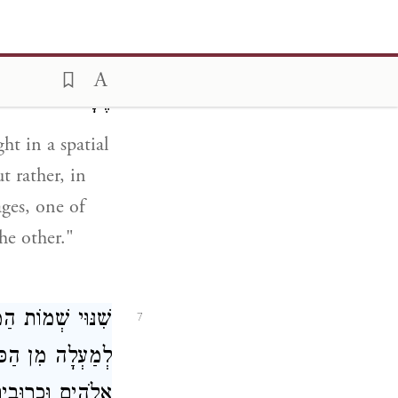
לְמַעְלָה מֵחֲבֵרוֹ
שֶׁהוּא לְמַעְלָה מ
הֶעָלוּל:
ht in a spatial
t rather, in
ages, one of
he other."
שִׁנּוּי שְׁמוֹת הַ
7
לְמַעְלָה מִן הַכּל 
אֱלֹהִים וּכְרוּבִי