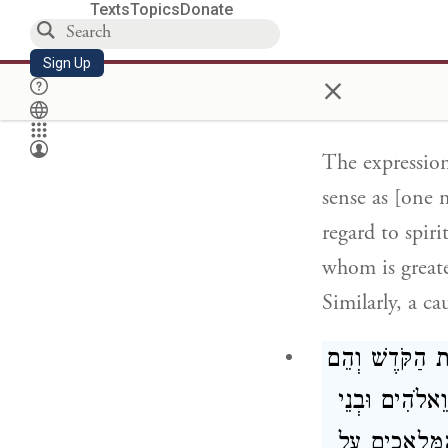
Texts
Topics
Donate
חֲבֵרוֹ בְּחָכְמָה
Sign Up
ַעְלָה מִן
×
The expression 
sense as [one m
regard to spir
whom is greate
Similarly, a ca
ת הַקֹּדֶשׁ וְהֵם
ֵאלֹהִים וּבְנֵי
ַמַּלְאָכִים עַל