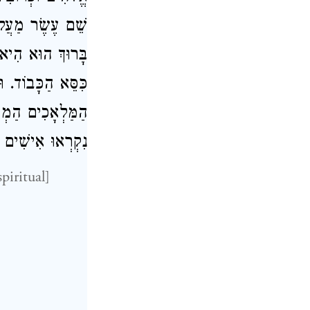
שֵׁם עֶשֶׂר מַעֲלו
בָּרוּךְ הוּא הִיא 
כִּסֵּא הַכָּבוֹד. 
הַמַּלְאָכִים הַמְד
נִקְרְאוּ אִישִׁים:
piritual]