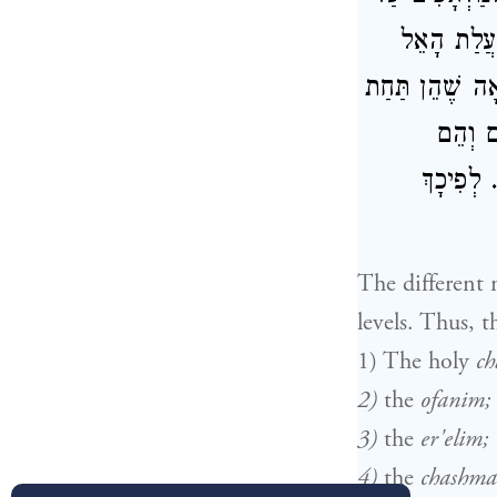
ַעֲלַת הָאֵל
אָה שֶׁהֵן תַּחַת
ם וְהֵם
 לְפִיכָךְ
The different n
levels. Thus, t
1) The holy
ch
2)
the
ofanim;
3)
the
er'elim;
4)
the
chashma