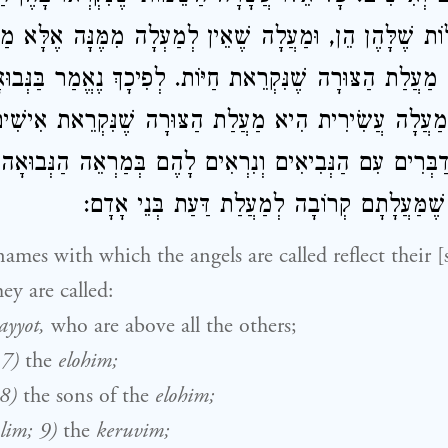
ֹת שֶׁלָּהֶן הֵן, וּמַעֲלָה שֶׁאֵין לְמַעְלָה מִמֶּנָּה אֶלָּא מ
מַעֲלַת הַצּוּרָה שֶׁנִּקְרֵאת חַיּוֹת. לְפִיכָךְ נֶאֱמַר בַּנְּבוּ
וּמַעֲלָה עֲשִׂירִית הִיא מַעֲלַת הַצּוּרָה שֶׁנִּקְרֵאת אִישִׁי
ַבְּרִים עִם הַנְּבִיאִים וְנִרְאִים לָהֶם בְּמַרְאֵה הַנְּבוּאָה.
 שֶׁמַּעֲלָתָם קְרוֹבָה לְמַעֲלַת דַּעַת בְּנֵי אָדָם
ames with which the angels are called reflect their [s
hey are called:
ayyot,
who are above all the others;
 7)
the
elohim;
 8)
the sons of the
elohim;
lim; 9)
the
keruvim;