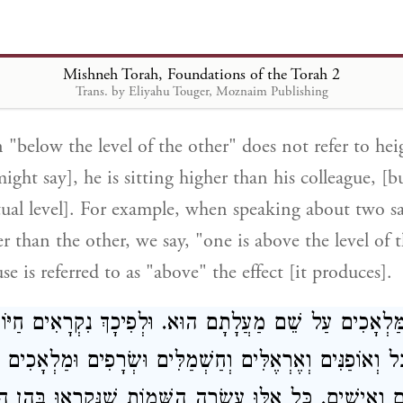
. אֶלָּא כְּמוֹ שֶׁאוֹמְרִין בִּשְׁנֵי חֲכָמִים שֶׁאֶחָד גָּדוֹל מֵ
ִמַּעֲלָתוֹ שֶׁל זֶה. וּכְמוֹ שֶׁאוֹמְרִין בְּעִלָּה שֶׁהִיא לְמ
Mishneh Torah, Foundations of the Torah 2
Trans. by Eliyahu Touger, Moznaim Publishing
"below the level of the other" does not refer to heig
ight say], he is sitting higher than his colleague, [bu
itual level]. For example, when speaking about two s
r than the other, we say, "one is above the level of t
use is referred to as "above" the effect [it produces].
מַּלְאָכִים עַל שֵׁם מַעֲלָתָם הוּא. וּלְפִיכָךְ נִקְרָאִים חַיּוֹ
וְאוֹפַנִּים וְאֶרְאֶלִּים וְחַשְׁמַלִּים וּשְׂרָפִים וּמַלְאָכִים ו
ם וְאִישִׁים. כָּל אֵלּוּ עֲשָׂרָה הַשֵּׁמוֹת שֶׁנִּקְרְאוּ בָּהֶן ה