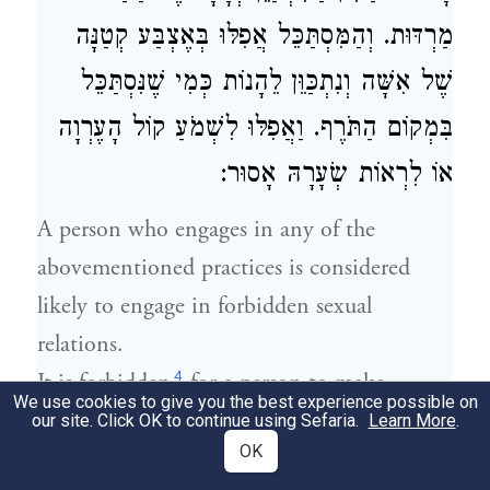
מַרְדּוּת. וְהַמִּסְתַּכֵּל אֲפִלּוּ בְּאֶצְבַּע קְטַנָּה
שֶׁל אִשָּׁה וְנִתְכַּוֵּן לֵהָנוֹת כְּמִי שֶׁנִּסְתַּכֵּל
בִּמְקוֹם הַתֹּרֶף. וַאֲפִלּוּ לִשְׁמֹעַ קוֹל הָעֶרְוָה
אוֹ לִרְאוֹת שְׂעָרָהּ אָסוּר:
A person who engages in any of the
abovementioned practices is considered
likely to engage in forbidden sexual
relations.
4
It is forbidden
for a person to make
We use cookies to give you the best experience possible on
motions with his hands or feet or wink
our site. Click OK to continue using Sefaria.
Learn More
.
OK
with his eyes to one of the
ariyot
, to share