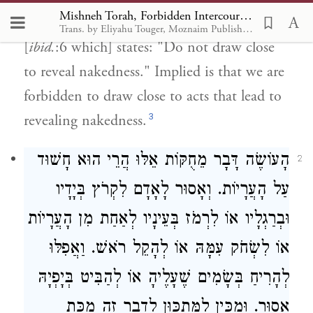
Mishneh Torah, Forbidden Intercourse 21
any of these abominable practices," and
Trans. by Eliyahu Touger, Moznaim Publishing
[
ibid.
:6 which] states: "Do not draw close
to reveal nakedness." Implied is that we are
forbidden to draw close to acts that lead to
3
revealing nakedness.
הָעוֹשֶׂה דָּבָר מֵחֻקּוֹת אֵלּוּ הֲרֵי הוּא חָשׁוּד
2
עַל הָעֲרָיוֹת. וְאָסוּר לָאָדָם לִקְרֹץ בְּיָדָיו
וּבְרַגְלָיו אוֹ לִרְמֹז בְּעֵינָיו לְאַחַת מִן הָעֲרָיוֹת
אוֹ לִשְׂחֹק עִמָּהּ אוֹ לְהָקֵל רֹאשׁ. וַאֲפִלּוּ
לְהָרִיחַ בְּשָׂמִים שֶׁעָלֶיהָ אוֹ לְהַבִּיט בְּיָפְיָהּ
אָסוּר. וּמַכִּין לַמִּתְכַּוֵּן לְדָבָר זֶה מַכַּת