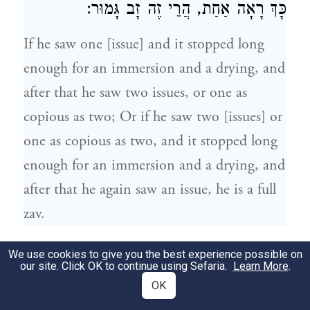
כָּךְ רָאָה אַחַת, הֲרֵי זֶה זָב גָּמוּר:
If he saw one [issue] and it stopped long
enough for an immersion and a drying, and
after that he saw two issues, or one as
copious as two; Or if he saw two [issues] or
one as copious as two, and it stopped long
enough for an immersion and a drying, and
after that he again saw an issue, he is a full
zav.
רָאָה אַחַת מְרֻבָּה כְשָׁלשׁ, שֶׁהִיא כְמִין גַּד
5
We use cookies to give you the best experience possible on
our site. Click OK to continue using Sefaria.
Learn More
.
יוֹן לַשִּׁילוֹחַ, שֶׁהֵן כְּדֵי שְׁתֵּי טְבִילוֹת וְכִשְׁנֵי
OK