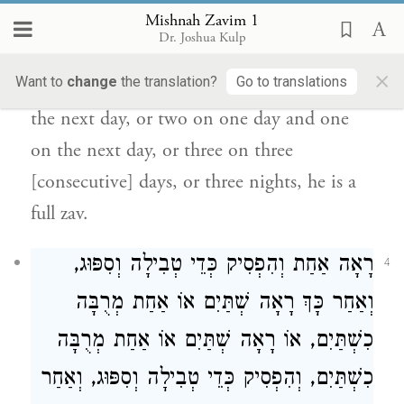
הַיּוֹם וְאַחַת לְמָחָר, שָׁלשׁ לִשְׁלשָׁה יָמִים
Mishnah Zavim 1
Dr. Joshua Kulp
אוֹ לִשְׁלשָׁה לֵילוֹת, הֲרֵי זֶה זָב גָּמוּר:
×
Want to
change
the translation?
Go to translations
If he saw one issue on one day and two on
the next day, or two on one day and one
on the next day, or three on three
[consecutive] days, or three nights, he is a
full zav.
רָאָה אַחַת וְהִפְסִיק כְּדֵי טְבִילָה וְסִפּוּג,
4
וְאַחַר כָּךְ רָאָה שְׁתַּיִם אוֹ אַחַת מְרֻבָּה
כִשְׁתַּיִם, אוֹ רָאָה שְׁתַּיִם אוֹ אַחַת מְרֻבָּה
כִשְׁתַּיִם, וְהִפְסִיק כְּדֵי טְבִילָה וְסִפּוּג, וְאַחַר