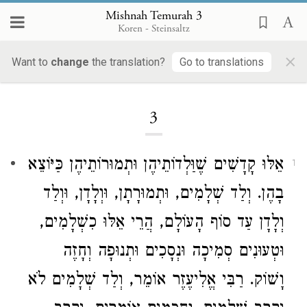
Mishnah Temurah 3
Koren - Steinsaltz
×
Want to
change
the translation?
Go to translations
Loading...
3
אֵלּוּ קָדָשִׁים שֶׁוַּלְדוֹתֵיהֶן וּתְמוּרוֹתֵיהֶן כַּיּוֹצֵא
1
בָהֶן. וְלַד שְׁלָמִים, וּתְמוּרָתָן, וּוְלָדָן, וּוְלַד
וְלָדָן עַד סוֹף הָעוֹלָם, הֲרֵי אֵלּוּ כִשְׁלָמִים,
וּטְעוּנִים סְמִיכָה וּנְסָכִים וּתְנוּפָה וְחָזֶה
וָשׁוֹק.
רַבִּי אֱלִיעֶזֶר
אוֹמֵר, וְלַד שְׁלָמִים לֹא