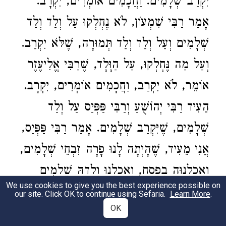
יִקְרַב שְׁלָמִים. וַחֲכָמִים אוֹמְרִים, יִקְרָב.
אָמַר
רַבִּי שִׁמְעוֹן
, לֹא נֶחְלְקוּ עַל וְלַד וְלַד
שְׁלָמִים וְעַל וְלַד וְלַד תְּמוּרָה, שֶׁלֹּא יִקְרַב.
וְעַל מַה נֶּחְלְקוּ, עַל הַוָּלָד,
שֶׁרַבִּי אֱלִיעֶזֶר
אוֹמֵר, לֹא יִקְרַב, וַחֲכָמִים אוֹמְרִים, יִקְרָב.
הֵעִיד
רַבִּי יְהוֹשֻׁעַ
וְרַבִּי פַּפְּיַס
עַל וְלַד
,
רַבִּי פַּפְּיַס
שְׁלָמִים, שֶׁיִּקְרַב שְׁלָמִים. אָמַר
אֲנִי מֵעִיד, שֶׁהָיְתָה לָנוּ פָרָה זִבְחֵי שְׁלָמִים,
וַאֲכַלְנוּהָ בְפֶסַח, וְאָכַלְנוּ וְלָדָהּ שְׁלָמִים
We use cookies to give you the best experience possible on
בֶּחָג:
our site. Click OK to continue using Sefaria.
Learn More
.
OK
These are the sacrificial
animals for which