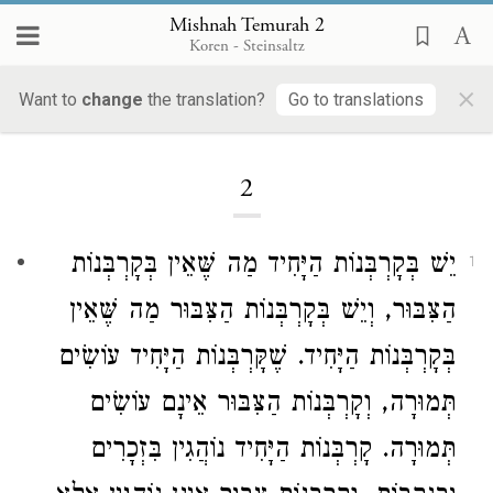
Mishnah Temurah 2
Koren - Steinsaltz
×
Want to
change
the translation?
Go to translations
Loading...
2
יֵשׁ בְּקָרְבְּנוֹת הַיָּחִיד מַה שֶּׁאֵין בְּקָרְבְּנוֹת
1
הַצִּבּוּר, וְיֵשׁ בְּקָרְבְּנוֹת הַצִּבּוּר מַה שֶּׁאֵין
בְּקָרְבְּנוֹת הַיָּחִיד. שֶׁקָּרְבְּנוֹת הַיָּחִיד עוֹשִׂים
תְּמוּרָה, וְקָרְבְּנוֹת הַצִּבּוּר אֵינָם עוֹשִׂים
תְּמוּרָה. קָרְבְּנוֹת הַיָּחִיד נוֹהֲגִין בִּזְכָרִים