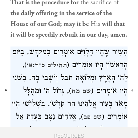
That is the procedure for
the sacrifice of
the daily offering in the service of the
House of our God; may it be
His
will that
it will be speedily rebuilt in our day, amen.
הַשִּׁיר שֶׁהָיוּ הַלְוִיִּם אוֹמְרִים בַּמִּקְדָּשׁ, בַּיּוֹם
),
הָרִאשׁוֹן הָיוּ אוֹמְרִים (
תהילים כ״ד:א׳
לַה' הָאָרֶץ וּמְלוֹאָהּ תֵּבֵל וְיֹשְׁבֵי בָהּ. בַּשֵּׁנִי
הָיוּ אוֹמְרִים (
), גָּדוֹל ה' וּמְהֻלָּל
שם מח
4
מְאֹד בְּעִיר אֱלֹהֵינוּ הַר קָדְשׁוֹ. בַּשְּׁלִישִׁי הָיוּ
אוֹמְרִים (
), אֱלֹהִים נִצָּב בַּעֲדַת אֵל
שם פב
בְּקֶרֶב אֱלֹהִים יִשְׁפֹּט. בָּרְבִיעִי הָיוּ אוֹמְרִים
RESOURCES