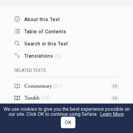
), אֵל נְקָמוֹת ה' אֵל נְקָמוֹת הוֹפִיעַ
(
שם צד
וְגוֹ'. בַּחֲמִישִׁי הָיוּ אוֹמְרִים (
), הַרְנִינוּ
שם פא
About this Text
לֵאלֹהִים עוּזֵּנוּ, הָרִיעוּ לֵאלֹהֵי
יַעֲקֹב
. בַּשִּׁשִּׁי
Table of Contents
הָיוּ אוֹמְרִים (
), ה' מָלָךְ גֵּאוּת לָבֵשׁ
שם צג
Search in this Text
וְגוֹ'. בְּשַׁבָּת הָיוּ אוֹמְרִים (
), מִזְמוֹר
שם צב
Translations
(
5
)
שִׁיר לְיוֹם הַשַּׁבָּת, מִזְמוֹר שִׁיר לֶעָתִיד
RELATED TEXTS
לָבֹא, לְיוֹם שֶׁכֻּלּוֹ שַׁבָּת מְנוּחָה לְחַיֵּי
Commentary
(
81
)
EN
הָעוֹלָמִים:
Tanakh
(
16
)
EN
The following is a list of each daily
psalm
We use cookies to give you the best experience possible on
Talmud
(
5
)
EN
our site. Click OK to continue using Sefaria.
Learn More
.
that the Levites would recite in the
Midrash
(
1
)
OK
Temple. On the first day
of the week
they