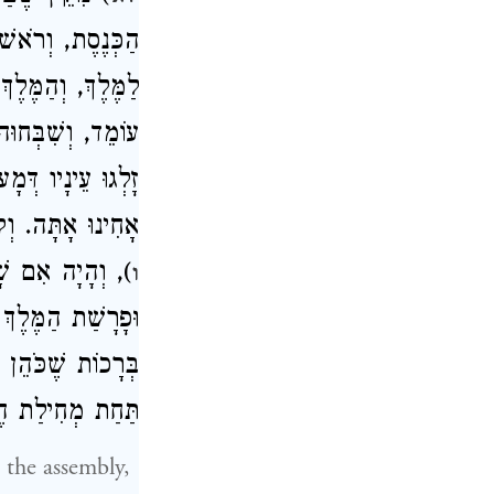
הַכְּנֶסֶת, וְרֹאשׁ ה
לַמֶּלֶךְ, וְהַמֶּל.
עוֹמֵד, וְשִׁבְּחוּ (
זָלְגוּ עֵינָיו דְּמ
אָחִינוּ אָתָּה.  (
וְהָיָה אִם שָׁ (
ו
וּפָרָשַׁת הַמֶּל.
בְּרָכוֹת שֶׁכֹּהֵן 
תַּחַת מְחִילַת הֶ:
 the assembly,