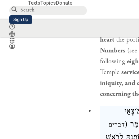
Texts
Topics
Donate
×
),
and
16:1–34
(
Leviticus 23:
Sign Up
says: More tha
heart
the port
Numbers
(see
following
eigh
Temple
servic
iniquity, and
concerning the
וֹצָאֵי
ֶאֱמַר
דברים
) תְנָהּ לְרֹאשׁ