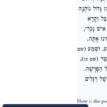
ן גָּדוֹל נוֹתְנָהּ
ֵּל וְקָרָא
) ישׁ נָכְרִי
, נוּ אָתָּה
) ע, וּשְׁמַע
שם
),
), ֵׂר
שם כו
ל הַפָּרָשָׁה
 שֶׁל רְגָלִים
How
is
the po