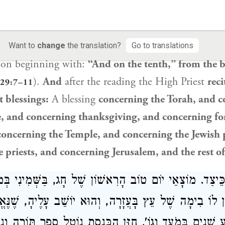
the portion beginning with the verse:
“But on the 
Mishnah Sotah 7
Koren - Steinsaltz
);
and furls the Torah
scroll;
and places it on h
26–32
n what I have read before you is written here. He
t
Want to
change
the translation?
Go to translations
ion beginning with:
“And on the tenth,” from the 
).
And
after the reading the High Priest
reci
29:7–11
t blessings:
A blessing
concerning the Torah, and c
e, and concerning thanksgiving, and concerning for
 concerning the Temple, and concerning the
Jewish 
 priests, and concerning Jerusalem, and the rest of
כֵּיצַד. מוֹצָאֵי יוֹם טוֹב הָרִאשׁוֹן שֶׁל חָג, בַּשְּׁמִינִי בְּמ
ִין לוֹ בִימָה שֶׁל עֵץ בָּעֲזָרָה, וְהוּא יוֹשֵׁב עָלֶיהָ, שֶׁנּ
ָנִים בְּמֹעֵד וְגוֹ'. חַזַּן הַכְּנֶסֶת נוֹטֵל סֵפֶר תּוֹרָה וְנוֹ