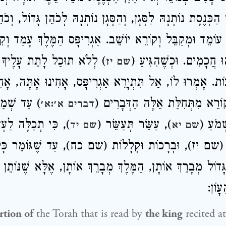
ַכְּנֶסֶת נוֹתְנָהּ לַסְּגָן, וְהַסְּגָן נוֹתְנָהּ לְכֹהֵן גָּדוֹל, וְכֹהֵ
ֶךְ עוֹמֵד וּמְקַבֵּל וְקוֹרֵא יוֹשֵׁב
אַגְרִיפָּס הַמֶּלֶךְ
עָמַד וְקִב
הוּ חֲכָמִים. וּכְשֶׁהִגִּיעַ
לְלֹא תוּכַל לָתֵת עָלֶיךָ אִ,
שם יז
ָעוֹת. אָמְרוּ לוֹ, אַל תִּתְיָרֵא
אַגְרִיפָּס
אָחִינוּ אָתָּה, אָחִי,
וְקוֹרֵא מִתְּחִלַּת אֵלֶּה הַדְּבָרִים
עַד שְׁמַ (
דברים א׳:א׳
), מֹעַ
), עַשֵּׂר תְּעַשֵּׂר (
כִּי תְכַלֶּה לַעְש (
שם יא
שם יד
ֶךְ (שם יז), וּבְרָכוֹת וּקְלָלוֹת (שם כח), עַד שֶׁגּוֹמֵר כָּ
גָּדוֹל מְבָרֵךְ אוֹתָן, הַמֶּלֶךְ מְבָרֵךְ אוֹתָן, אֶלָּא שֶׁנּוֹתֵן
עָוֹן
rtion of
the Torah that is read by
the king
recited at