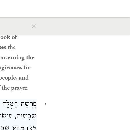
tenth”
is bosom; and
×
hen
reads by
book of
tes
the
oncerning the
giveness for
people
, and
 the prayer.
פָּרָשַׁת הַמֶּלֶךְ 
8
שְׁבִיעִית, עוֹשׂ (
מִקֵּץ שֶׁבַע שׁ
לא