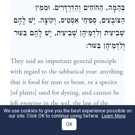
בְּהֵמָה, הַחוֹחִים וְהַדַּרְדָּרִים. וּמִמִּין
הַצּוֹבְעִים, סְפִיחֵי אִסְטִיס, וְקוֹצָה. יֶשׁ לָהֶם
שְׁבִיעִית וְלִדְמֵיהֶן שְׁבִיעִית, יֶשׁ לָהֶם בִּעוּר
וְלִדְמֵיהֶן בִּעוּר:
They said an important general principle
with regard to the sabbatical year: anything
that is food for man or beast, or a species
[of plants] used for dyeing, and cannot be
left growing in the soil, the law of the
We use cookies to give you the best experience possible on
sabbatical year is applied both to it and to
our site. Click OK to continue using Sefaria.
Learn More
.
its money substitute and the law of removal
OK