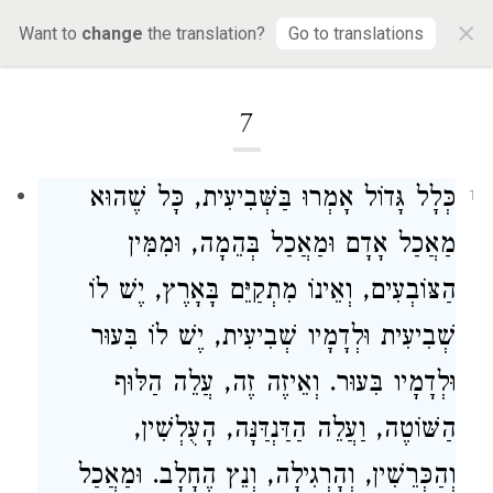
×
Want to
change
the translation?
Go to translations
Loading...
7
כְּלָל גָּדוֹל אָמְרוּ בַּשְּׁבִיעִית, כָּל שֶׁהוּא
1
מַאֲכַל אָדָם וּמַאֲכַל בְּהֵמָה, וּמִמִּין
הַצּוֹבְעִים, וְאֵינוֹ מִתְקַיֵּם בָּאָרֶץ, יֶשׁ לוֹ
שְׁבִיעִית וּלְדָמָיו שְׁבִיעִית, יֶשׁ לוֹ בִּעוּר
וּלְדָמָיו בִּעוּר. וְאֵיזֶה זֶה, עֲלֵה הַלּוּף
הַשּׁוֹטֶה, וַעֲלֵה הַדַּנְדַּנָּה, הָעֻלְשִׁין,
וְהַכְּרֵשִׁין, וְהָרְגִילָה, וְנֵץ הֶחָלָב. וּמַאֲכַל