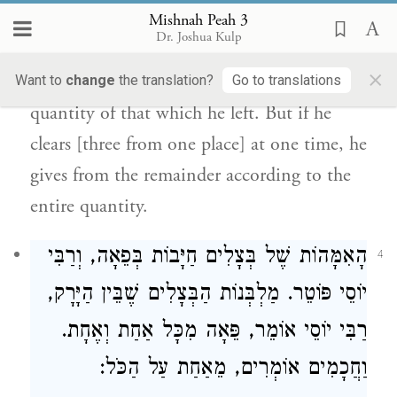
applies to beans and to a vineyard. If he,
Mishnah Peah 3
Dr. Joshua Kulp
however, he only thins it out, then he gives
×
[peah] from the remainder according to the
Want to
change
the translation?
Go to translations
quantity of that which he left. But if he
clears [three from one place] at one time, he
gives from the remainder according to the
entire quantity.
הָאִמָּהוֹת שֶׁל בְּצָלִים חַיָּבוֹת בְּפֵאָה,
וְרַבִּי
4
יוֹסֵי
פּוֹטֵר. מַלְבְּנוֹת הַבְּצָלִים שֶׁבֵּין הַיָּרָק,
רַבִּי יוֹסֵי
אוֹמֵר, פֵּאָה מִכָּל אַחַת וְאֶחָת.
וַחֲכָמִים אוֹמְרִים, מֵאַחַת עַל הַכֹּל: