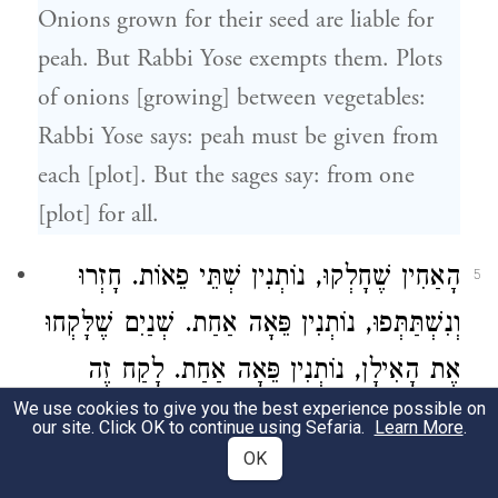
Onions grown for their seed are liable for
peah. But
Rabbi Yose
exempts them. Plots
of onions [growing] between vegetables:
Rabbi Yose
says: peah must be given from
each [plot]. But the sages say: from one
[plot] for all.
הָאַחִין שֶׁחָלְקוּ, נוֹתְנִין שְׁתֵּי פֵאוֹת. חָזְרוּ
5
וְנִשְׁתַּתְּפוּ, נוֹתְנִין פֵּאָה אַחַת. שְׁנַיִם שֶׁלָּקְחוּ
אֶת הָאִילָן, נוֹתְנִין פֵּאָה אַחַת. לָקַח זֶה
We use cookies to give you the best experience possible on
צְפוֹנוֹ וְזֶה דְרוֹמוֹ, זֶה נוֹתֵן פֵּאָה לְעַצְמוֹ,
our site. Click OK to continue using Sefaria.
Learn More
.
וְזֶה נוֹתֵן פֵּאָה לְעַצְמוֹ. הַמּוֹכֵר קִלְחֵי אִילָן
OK