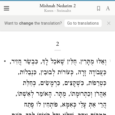
Mishnah Nedarim 2
Koren - Steinsaltz
×
Want to
change
the translation?
Go to translations
Loading...
2
וְאֵלּוּ מֻתָּרִין. חֻלִּין שֶׁאֹכַל לָךְ, כִּבְשַׂר חֲזִיר,
1
כַּעֲבוֹדָה זָרָה, כְּעוֹרוֹת לְבוּבִין, כִּנְבֵלוֹת,
כִּטְרֵפוֹת, כִּשְׁקָצִים, כִּרְמָשִׂים, כְּחַלַּת
אַהֲרֹן וְכִתְרוּמָתוֹ, מֻתָּר. הָאוֹמֵר לְאִשְׁתּוֹ,
הֲרֵי אַתְּ עָלַי כְּאִמָּא, פּוֹתְחִין לוֹ פֶתַח