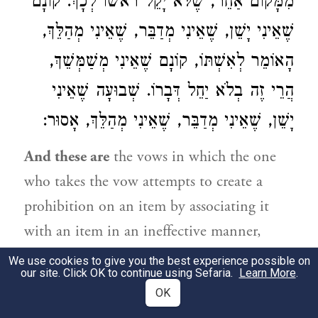
מִמָּקוֹם אַחֵר, שֶׁלֹּא יָקֵל רֹאשׁוֹ לְכָךְ. קוֹנָם
שֶׁאֵינִי יָשֵׁן, שֶׁאֵינִי מְדַבֵּר, שֶׁאֵינִי מְהַלֵּךְ,
הָאוֹמֵר לְאִשְׁתּוֹ, קוֹנָם שֶׁאֵינִי מְשַׁמְּשֵׁךְ,
הֲרֵי זֶה בְלֹא יַחֵל דְּבָרוֹ. שְׁבוּעָה שֶׁאֵינִי
יָשֵׁן, שֶׁאֵינִי מְדַבֵּר, שֶׁאֵינִי מְהַלֵּךְ, אָסוּר:
And these are
the vows in which the one
who takes the vow attempts to create a
prohibition on an item by associating it
with an item in an ineffective manner,
rendering the vow void and leaving the
We use cookies to give you the best experience possible on
our site. Click OK to continue using Sefaria.
Learn More
.
item
permitted:
If one says:
That which I
OK
will eat of yours
will be
non-sacred