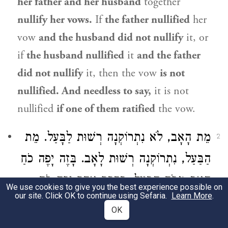
her father and her husband
together
nullify her vows.
If
the father nullified
her
vow
and the husband did not nullify
it, or
if
the husband nullified
it
and the father
did not nullify
it, then the vow
is not
nullified. And needless to say,
it is not
nullified
if one of them ratified
the vow.
מֵת הָאָב, לֹא נִתְרוֹקְנָה רְשׁוּת לַבָּעַל. מֵת
2
הַבַּעַל, נִתְרוֹקְנָה רְשׁוּת לָאָב. בָּזֶה יָפֶה כֹחַ
הָאָב מִכֹּחַ הַבָּעַל. בְּדָבָר אַחֵר יָפֶה כֹחַ
We use cookies to give you the best experience possible on
our site. Click OK to continue using Sefaria.
Learn More
.
הַבַּעַל מִכֹּחַ הָאָב, שֶׁהַבַּעַל מֵפֵר בְּבֶגֶר,
OK
וְהָאָב אֵינוֹ מֵפֵר בְּבָגֶר: