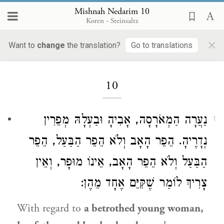
Mishnah Nedarim 10
Koren - Steinsaltz
×
Want to
change
the translation?
Go to translations
Loading...
10
נַעֲרָה הַמְאֹרָסָה, אָבִיהָ וּבַעְלָהּ מְפֵרִין
1
נְדָרֶיהָ. הֵפֵר הָאָב וְלֹא הֵפֵר הַבַּעַל, הֵפֵר
הַבַּעַל וְלֹא הֵפֵר הָאָב, אֵינוֹ מוּפָר, וְאֵין
צָרִיךְ לוֹמַר שֶׁקִּיֵּם אֶחָד מֵהֶן:
With regard to
a betrothed young woman,