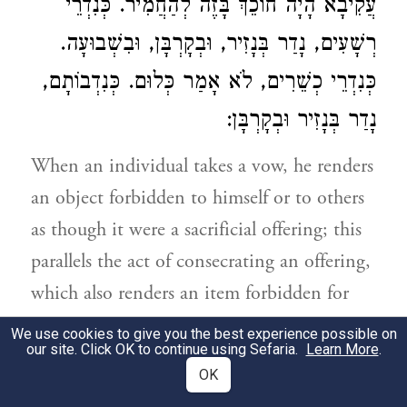
עֲקִיבָא
הָיָה חוֹכֵךְ בָּזֶה לְהַחֲמִיר. כְּנִדְרֵי
רְשָׁעִים, נָדַר בְּנָזִיר, וּבְקָרְבָּן, וּבִשְׁבוּעָה.
כְּנִדְרֵי כְשֵׁרִים, לֹא אָמַר כְּלוּם. כְּנִדְבוֹתָם,
נָדַר בְּנָזִיר וּבְקָרְבָּן:
When an individual takes a vow, he renders
an object forbidden to himself or to others
as though it were a sacrificial offering; this
parallels the act of consecrating an offering,
which also renders an item forbidden for
personal use by means of a verbal
We use cookies to give you the best experience possible on
our site. Click OK to continue using Sefaria.
Learn More
.
declaration. The most direct expression of a
OK
vow is when an individual says: This object