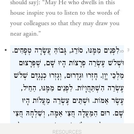
should say]: “May He who dwells in this
house inspire you to listen to the words of
your colleagues so that they may draw you
near again.”
לִפְנִים מִמֶּנּוּ, סוֹרֵג, גָּבוֹהַּ עֲשָׂרָה טְפָחִים.
3
וּשְׁלשׁ עֶשְׂרֵה פְרָצוֹת הָיוּ שָׁם, שֶׁפְּרָצוּם
מַלְכֵי יָוָן. חָזְרוּ וּגְדָרוּם, וְגָזְרוּ כְנֶגְדָּם שְׁלשׁ
עֶשְׂרֵה הִשְׁתַּחֲוָיוֹת. לִפְנִים מִמֶּנּוּ, הַחֵיל,
עֶשֶׂר אַמּוֹת. וּשְׁתֵּים עֶשְׂרֵה מַעֲלוֹת הָיוּ
שָׁם. רוּם הַמַּעֲלָה חֲצִי אַמָּה, וְשִׁלְחָהּ חֲצִי
אַמָּה. כָּל הַמַּעֲלוֹת שֶׁהָיוּ שָׁם, רוּם מַעֲלָה
RESOURCES