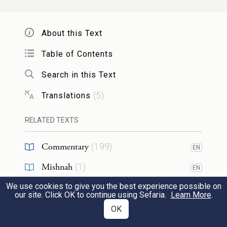
חֲצִי אַמָּה, וְשִׁלְחָהּ חֲצִי אַמָּה, חוּץ מִשֶּׁל
אוּלָם. כָּל הַפְּתָחִים וְהַשְּׁעָרִים שֶׁהָיוּ שָׁם,
About this Text
גָּבְהָן עֶשְׂרִים אַמָּה, וְרָחְבָּן עֶשֶׂר אַמּוֹת,
Table of Contents
חוּץ מִשֶּׁל אוּלָם. כָּל הַפְּתָחִים שֶׁהָיוּ שָׁם,
Search in this Text
הָיוּ לָהֶן דְּלָתוֹת, חוּץ מִשֶּׁל אוּלָם. כָּל
Translations
(
5
)
הַשְּׁעָרִים שֶׁהָיוּ שָׁם, הָיוּ לָהֶן שְׁקוֹפוֹת, חוּץ
RELATED TEXTS
מִשַּׁעַר טָדִי, שֶׁהָיוּ שָׁם שְׁתֵּי אֲבָנִים מֻטּוֹת
Commentary
(
199
)
EN
זוֹ עַל גַּב זוֹ. כָּל הַשְּׁעָרִים שֶׁהָיוּ שָׁם,
Mishnah
(
1
)
EN
נִשְׁתַּנּוּ לִהְיוֹת שֶׁל זָהָב, חוּץ מִשַּׁעַר נִקָּנוֹר,
We use cookies to give you the best experience possible on
Talmud
(
12
)
EN
our site. Click OK to continue using Sefaria.
Learn More
.
מִפְּנֵי שֶׁנַּעֲשָׂה בָהֶן נֵס. וְיֵשׁ אוֹמְרִים, מִפְּנֵי
Halakhah
(
4
)
OK
EN
שֶׁנְּחֻשְׁתָּן מַצְהִיב: