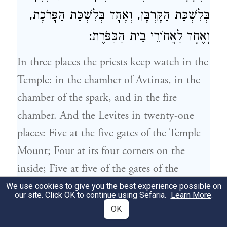
בְּלִשְׁכַּת הַקָּרְבָּן, וְאֶחָד בְּלִשְׁכַּת הַפָּרֹכֶת,
וְאֶחָד לַאֲחוֹרֵי בֵית הַכַּפֹּרֶת:
In three places the priests keep watch in the
Temple: in
the chamber of Avtinas
, in the
chamber of the spark, and in the fire
chamber. And the Levites in twenty-one
places: Five at the five gates of the Temple
Mount; Four at its four corners on the
inside; Five at five of the gates of the
courtyard; Four at its four corners on the
We use cookies to give you the best experience possible on
our site. Click OK to continue using Sefaria.
Learn More
.
outside; One at the offering chamber; One
OK
at the chamber of the curtain, And one