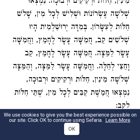
מִינִין, חַלּוֹת וּרְקִיקִים וּרְבוּכָה. נִמְצְאוּ
שְׁלשָׁה עֶשְׂרוֹנוֹת וּשְׁלִישׁ לְכָל מִין, שָׁלשׁ
חַלּוֹת לְעִשָּׂרוֹן. בְּמִדָּה יְרוּשַׁלְמִית הָיוּ
שְׁלשִׁים קַב, חֲמִשָּׁה עָשָׂר לֶחָמֵץ, וַחֲמִשָּׁה
עָשָׂר לַמַּצָּה. חֲמִשָּׁה עָשָׂר לֶחָמֵץ, קַב
וָחֵצִי לְחַלָּה. וַחֲמִשָּׁה עָשָׂר לַמַּצָּה, וְהַמַּצָּה
שְׁלשָׁה מִינִין, חַלּוֹת וּרְקִיקִים וּרְבוּכָה,
נִמְצְאוּ חֲמֵשֶׁת קַבִּים לְכָל מִין, שְׁתֵּי חַלּוֹת
לְקָב:
We use cookies to give you the best experience possible on
our site. Click OK to continue using Sefaria.
The flour for the loaves accompanying
Learn More
the
.
OK
thanks offering would come
from a