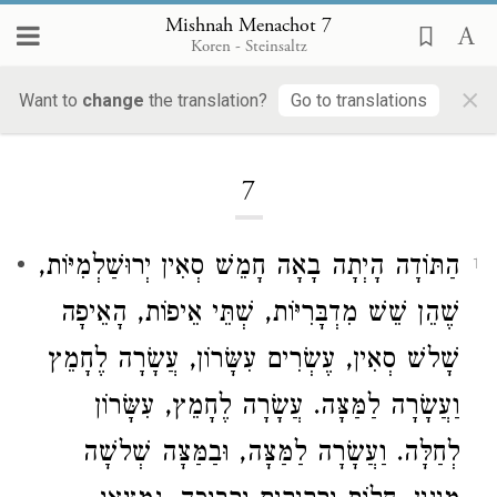
Mishnah Menachot 7
Koren - Steinsaltz
×
Want to
change
the translation?
Go to translations
Loading...
7
הַתּוֹדָה הָיְתָה בָאָה חָמֵשׁ סְאִין יְרוּשַׁלְמִיּוֹת,
1
שֶׁהֵן שֵׁשׁ מִדְבָּרִיּוֹת, שְׁתֵּי אֵיפוֹת, הָאֵיפָה
שָׁלשׁ סְאִין, עֶשְׂרִים עִשָּׂרוֹן, עֲשָׂרָה לֶחָמֵץ
וַעֲשָׂרָה לַמַּצָּה. עֲשָׂרָה לֶחָמֵץ, עִשָּׂרוֹן
לְחַלָּה. וַעֲשָׂרָה לַמַּצָּה, וּבַמַּצָּה שְׁלשָׁה