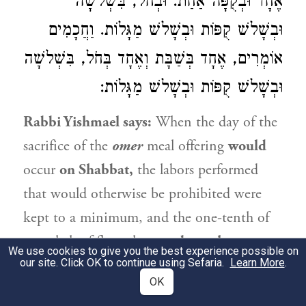
אֶחָד וּבְקֻפָּה אַחַת. וּבְחֹל, בִּשְׁלשָׁה
וּבְשָׁלשׁ קֻפּוֹת וּבְשָׁלשׁ מַגָּלוֹת. וַחֲכָמִים
אוֹמְרִים, אֶחָד בְּשַׁבָּת וְאֶחָד בְּחֹל, בִּשְׁלשָׁה
וּבְשָׁלשׁ קֻפּוֹת וּבְשָׁלשׁ מַגָּלוֹת:
Rabbi Yishmael
says:
When the day of the
sacrifice of the
omer
meal offering
would
occur
on Shabbat,
the labors performed
that would otherwise be prohibited were
kept to a minimum, and the one-tenth of
an ephah of flour that was
brought
as an
We use cookies to give you the best experience possible on
our site. Click OK to continue using Sefaria.
offering was processed
from three
se’a
Learn More
of
.
OK
reaped barley.
And
if it occurred
during the