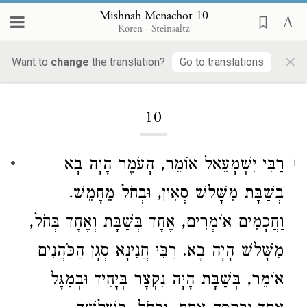
Mishnah Menachot 10
Koren - Steinsaltz
×
Want to
change
the translation?
Go to translations
Loading...
10
רַבִּי יִשְׁמָעֵאל
אוֹמֵר, הָעֹמֶר הָיָה בָא
1
בְשַׁבָּת מִשָּׁלשׁ סְאִין, וּבְחֹל מֵחָמֵשׁ.
וַחֲכָמִים אוֹמְרִים, אֶחָד בְּשַׁבָּת וְאֶחָד בְּחֹל,
מִשָּׁלשׁ הָיָה בָא.
רַבִּי חֲנִינָא סְגָן הַכֹּהֲנִים
אוֹמֵר, בְּשַׁבָּת הָיָה נִקְצָר בְּיָחִיד וּבְמַגָּל