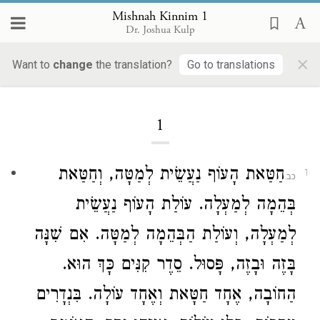
Mishnah Kinnim 1
Dr. Joshua Kulp
×
Mishnah Kinnim
Want to
change
the translation?
Go to translations
1
חַטַּאת הָעוֹף נַעֲשֵׂית לְמַטָּה, וְחַטַּאת
1
בְּהֵמָה לְמַעְלָה. עוֹלַת הָעוֹף נַעֲשֵׂית
לְמַעְלָה, וְעוֹלַת הַבְּהֵמָה לְמַטָּה. אִם שִׁנָּה
בָּזֶה וּבָזֶה, פָּסוּל. סֵדֶר קִנִּים כָּךְ הוּא.
הַחוֹבָה, אֶחָד חַטָּאת וְאֶחָד עוֹלָה. בִּנְדָרִים