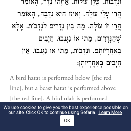
וּנְדָבוֹת, כֻּלָּן עוֹלוֹת. אֵיזֶהוּ נֶדֶר, הָאוֹמֵר
הֲרֵי עָלַי עוֹלָה. וְאֵיזוֹ הִיא נְדָבָה, הָאוֹמֵר
הֲרֵי זוֹ עוֹלָה. מַה בֵּין נְדָרִים לִנְדָבוֹת. אֶלָּא
שֶׁהַנְּדָרִים, מֵתוּ אוֹ נִגְנְבוּ, חַיָּבִים
בְּאַחֲרָיוּתָם. וּנְדָבוֹת, מֵתוּ אוֹ נִגְנְבוּ, אֵין
חַיָּבִים בְּאַחֲרָיוּתָן:
A bird hatat is performed below [the red
line], but a beast hatat is performed above
[the red line]. A bird olah is performed
We use cookies to give you the best experience possible on
above, but a beast olah below. If he changed
our site. Click OK to continue using Sefaria.
Learn More
.
this procedure with either, then the offering
OK
is disqualified. The seder [ordered ritual] in