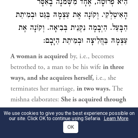
הִיא פְרוּטָה, אֶחָד מִשְּׁמֹנָה בָאִסָּר
הָאִיטַלְקִי. וְקוֹנָה אֶת עַצְמָהּ בְּגֵט וּבְמִיתַת
הַבָּעַל. הַיְבָמָה נִקְנֵית בְּבִיאָה. וְקוֹנָה אֶת
עַצְמָהּ בַּחֲלִיצָה וּבְמִיתַת הַיָּבָם:
A woman is acquired
by, i.e., becomes
betrothed to, a man to be his wife
in three
ways, and she acquires herself,
i.e., she
terminates her marriage,
in two ways.
The
mishna elaborates:
She is acquired through
money, through a document, and through
We use cookies to give you the best experience possible on
our site. Click OK to continue using Sefaria.
Learn More
.
sexual intercourse.
With regard to a
OK
betrothal
through money,
there is a dispute