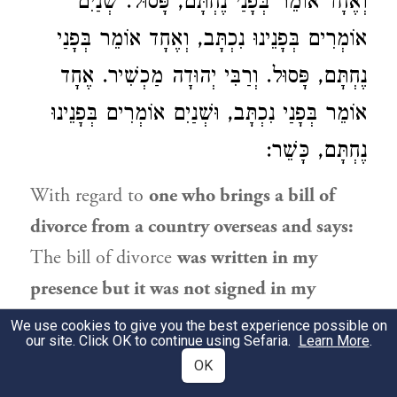
וְאֶחָד אוֹמֵר בְּפָנַי נֶחְתָּם, פָּסוּל. שְׁנַיִם
אוֹמְרִים בְּפָנֵינוּ נִכְתָּב, וְאֶחָד אוֹמֵר בְּפָנַי
נֶחְתָּם, פָּסוּל.
וְרַבִּי יְהוּדָה
מַכְשִׁיר. אֶחָד
אוֹמֵר בְּפָנַי נִכְתָּב, וּשְׁנַיִם אוֹמְרִים בְּפָנֵינוּ
נֶחְתָּם, כָּשֵׁר:
With regard to
one who brings a bill of
divorce from a country overseas and says:
The bill of divorce
was written in my
presence but it was not signed in my
presence;
or if he said:
It was signed in my
We use cookies to give you the best experience possible on
our site. Click OK to continue using Sefaria.
Learn More
.
presence but it was not written in my
OK
presence;
or:
All of it was written in my