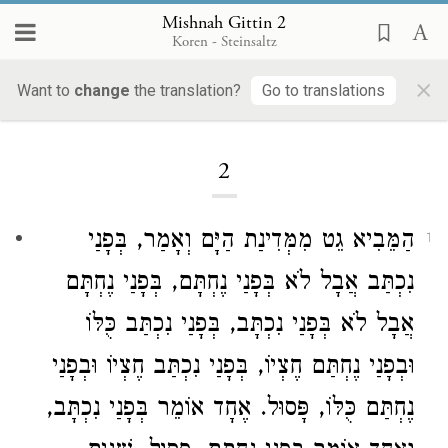
Mishnah Gittin 2
Koren - Steinsaltz
×
Want to
change
the translation?
Go to translations
Loading...
2
הַמֵּבִיא גֵט מִמְּדִינַת הַיָּם וְאָמַר, בְּפָנַי
1
נִכְתַּב אֲבָל לֹא בְּפָנַי נֶחְתָּם, בְּפָנַי נֶחְתָּם
אֲבָל לֹא בְּפָנַי נִכְתָּב, בְּפָנַי נִכְתַּב כֻּלּוֹ
וּבְפָנַי נֶחְתַּם חֶצְיוֹ, בְּפָנַי נִכְתַּב חֶצְיוֹ וּבְפָנַי
נֶחְתַּם כֻּלּוֹ, פָּסוּל. אֶחָד אוֹמֵר בְּפָנַי נִכְתָּב,