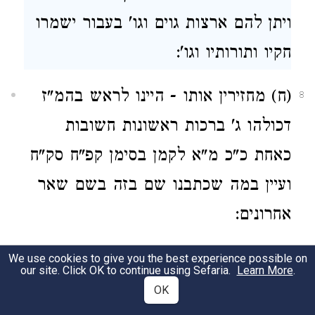
ויתן להם ארצות גוים וגו' בעבור ישמרו
חקיו ותורותיו וגו':
(ח) מחזירין אותו - היינו לראש בהמ"ז
8
דכולהו ג' ברכות ראשונות חשובות
כאחת כ"כ מ"א לקמן בסימן קפ"ח סק"ח
ועיין במה שכתבנו שם בזה בשם שאר
אחרונים:
(ט) דנשים לאו וכו' - באמת לאו בני
We use cookies to give you the best experience possible on
9
our site. Click OK to continue using Sefaria.
Learn More
.
תורה נינהו ג"כ והא דחלקינהו לשתים
OK