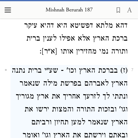
המחבר אם לא אמר ארץ חמדה טובה
Mishnah Berurah 187
ורחבה דמחזירין אותו כדאיתא בש"ס
דהא מלתא דפשיטא היא דהיא עיקר
ברכת הארץ אלא אפילו לענין ברית
ותורה נמי מחזירין אותו [א"ר]:
(ז) בברכת הארץ וכו' - שע"י ברית נתנה
7
הארץ לאברהם בפרשת מילה שנאמר
ונתתי לך לזרעך אחריך את ארץ מגוריך
וגו' ובזכות התורה והמצות ירשו את
הארץ שנאמר למען תחיון ורביתם
ובאתם וירשתם את הארץ וגו' ואומר