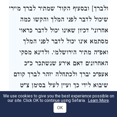
ולברך] ובסעיף הקוד' שמתיר לברך מיירי
שיכול לדבר לפני המלך והקשו כמה
אחרוני' דכיון שאינו יכול לדבר כראוי
מסתמא אינו יכול לדבר לפני המלך
ואפ"ה מתיר הירושלמי. ולדינא מסקי
האחרונים דאם אירע שנשתכר כ"כ
אעפ"כ יברך ולכתחלה יזהר לברך קודם
שיבוא לידי כך ועיין לעיל בסימן צ"ט
סקי"א במ"ב:
We use cookies to give you the best experience possible on
our site. Click OK to continue using Sefaria.
Learn More
.
OK
(ז) אם צריך לחזור ולברך - אבל
7