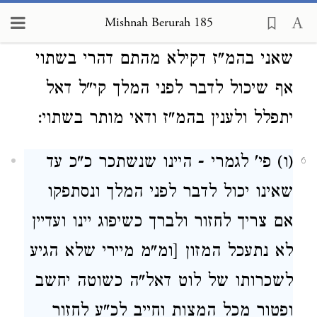
לענין ק"ש ונסתפקו התוספות והרא"ש
Mishnah Berurah 185
אם גם בבהמ"ז אמרי' הכי או דלמא
שאני בהמ"ז דקילא מהתם דהרי בשתוי
אף שיכול לדבר לפני המלך קי"ל דאל
יתפלל ולענין בהמ"ז ודאי מותר בשתוי:
(ו) פי' לגמרי - היינו שנשתכר כ"כ עד
6
שאינו יכול לדבר לפני המלך ונסתפקו
אם צריך לחזור ולברך כשיפוג יינו ועדיין
לא נתעכל המזון [ומ"מ מיירי שלא הגיע
לשכרותו של לוט דאל"ה כשוטה יחשב
ופטור מכל המצות וחייב לכ"ע לחזור