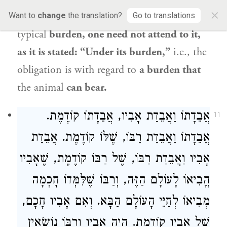
×
burden
upon
the animal
greater than
its
Want to
change
the translation?
Go to translations
typical
burden, one need not attend to it,
as it is stated: “Under its burden,”
i.e., the
obligation is with regard to
a burden that
the animal
can bear.
אֲבֵדָתוֹ וַאֲבֵדַת אָבִיו, אֲבֵדָתוֹ קוֹדֶמֶת.
11
אֲבֵדָתוֹ וַאֲבֵדַת רַבּוֹ, שֶׁלּוֹ קוֹדֶמֶת. אֲבֵדַת
אָבִיו וַאֲבֵדַת רַבּוֹ, שֶׁל רַבּוֹ קוֹדֶמֶת, שֶׁאָבִיו
הֱבִיאוֹ לָעוֹלָם הַזֶּה, וְרַבּוֹ שֶׁלִּמְּדוֹ חָכְמָה
מְבִיאוֹ לְחַיֵּי הָעוֹלָם הַבָּא. וְאִם אָבִיו חָכָם,
שֶׁל אָבִיו קוֹדֶמֶת. הָיָה אָבִיו וְרַבּוֹ נוֹשְׂאִין