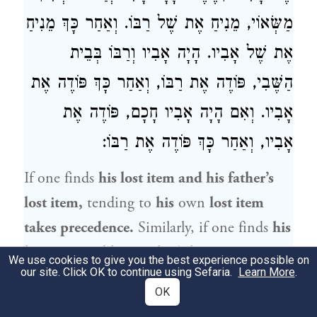
מַשְּׂאוֹי, מֵנִיחַ אֶת שֶׁל רַבּוֹ. וְאַחַר כָּךְ מֵנִיחַ
אֶת שֶׁל אָבִיו. הָיָה אָבִיו וְרַבּוֹ בְּבֵית
הַשֶּׁבִי, פּוֹדֶה אֶת רַבּוֹ, וְאַחַר כָּךְ פּוֹדֶה אֶת
אָבִיו. וְאִם הָיָה אָבִיו חָכָם, פּוֹדֶה אֶת
אָבִיו, וְאַחַר כָּךְ פּוֹדֶה אֶת רַבּוֹ:
If one finds
his lost item and his father’s
lost item,
tending to
his
own
lost item
takes precedence.
Similarly, if one finds
his
lost item and his teacher’s lost item,
We use cookies to give you the best experience possible on
our site. Click OK to continue using Sefaria.
Learn More
.
tending to
his
own lost item
takes
OK
precedence.
If one finds
his father’s lost