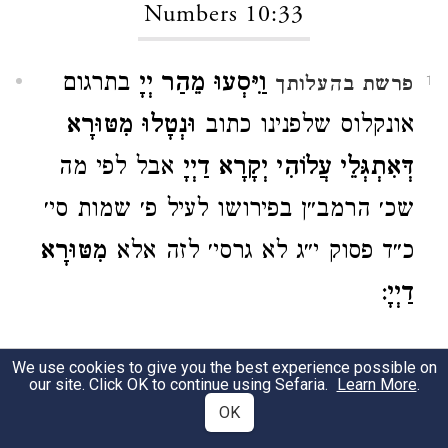
Numbers 10:33
וַיִּסְעוּ מֵהַר יְיָ
בתרגום
פרשת בהעלותך
1
אונקלוס שלפנינו כתוב
וּנְטָלוּ מִטּוּרָא
דְּאִתְגְּלֵי עֲלוֹהִי יְקָרָא דַיְיָ
אבל לפי מה
שכ׳ הרמב״ן בפירושו לעיל פ׳ שמות סי׳
כ״ד פסוק י״ג לא גרסי׳ לזה אלא
מִטּוּרָא
דַיְיָ
:
Numbers 11:4
We use cookies to give you the best experience possible on
our site. Click OK to continue using Sefaria.
Learn More
.
OK
וְהָאסַפְסֻף
תרגום אונקלוס
וַעֲרַבְרְבִין
1