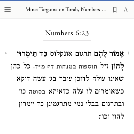
Minei Targuma on Torah, Numbers 6:23
Loading...
Numbers 6:23
אָמוֹר לָהֶם
תרגום אונקלוס
כַּד תֵּימְרוּן
1
לְהוֹן
ז״ל
. כל כהן
תוספות במנחות דף מ״ד
שאינו עולה לדוכן עובר בג׳ עשה דוקא
כשאומרים לו עלה כדאיתא
כו׳
בסוטה
ובתרגום בבלי נמי מתרגמינן כד יימרון
להון וכו׳: