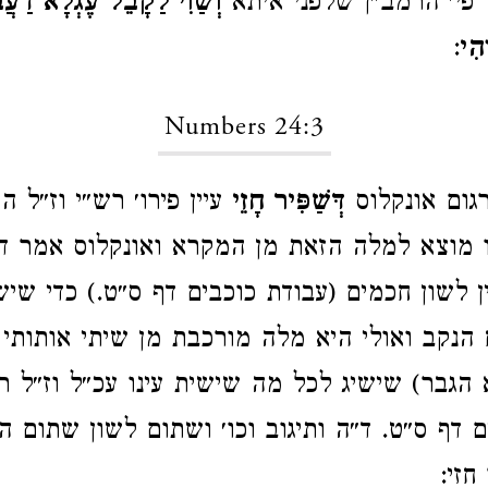
פי׳ הרמב״ן שלפני איתא
וְשַׁוִי לַקָבֵל עֶגְלָא דַעֲב
הִי
:
Numbers 24:3
ום אונקלוס
דְּשַׁפִּיר חָזֵי
עיין פירו׳ רש״י וז״ל 
 מוצא למלה הזאת מן המקרא ואונקלוס אמר דש
ן לשון חכמים (עבודת כוכבים דף ס״ט.) כדי שיש
הנקב ואולי היא מלה מורכבת מן שיתי אותותי
 הגבר) שישיג לכל מה שישית עינו עכ״ל וז״ל 
 דף ס״ט. ד״ה ותיגוב וכו׳ ושתום לשון שתום העי
חזי: