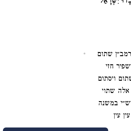
ָדוּ יִשְׁרָאֵל
הרמב״ן שתום
פיר חזי
תום ויסתום
 אלה שתוי
רש״י במשנה
ן עין