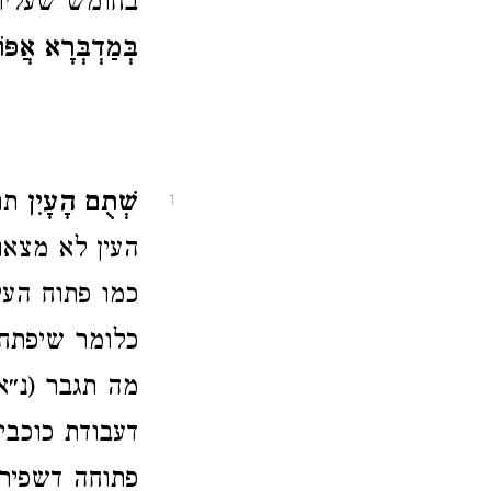
בחומש שעליו 
בְּמַדְבְּרָא אֲפּוֹ
שְׁתֻם הָעָיִן
תרג
1
העין לא מצאו
כמו פתוח העי
כלומר שיפתח 
מה תגבר (נ״א
דעבודת כוכבים
פתוחה דשפיר 