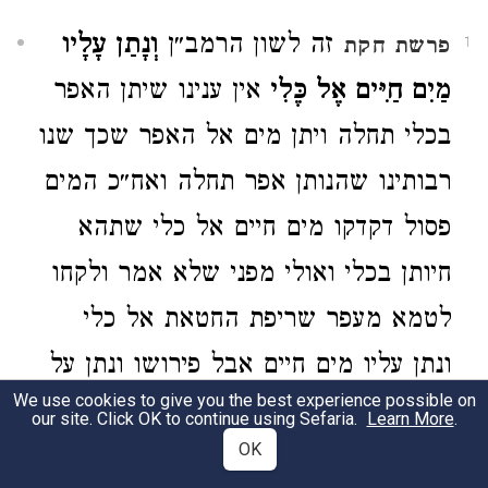
זה לשון הרמב״ן
וְנָתַן עָלָיו
פרשת חקת
1
מַיִם חַיִּים אֶל כֶּלִי
אין ענינו שיתן האפר
בכלי תחלה ויתן מים אל האפר שכך שנו
רבותינו שהנותן אפר תחלה ואח״כ המים
פסול דקדקו מים חיים אל כלי שתהא
חיותן בכלי ואולי מפני שלא אמר ולקחו
לטמא מעפר שריפת החטאת אל כלי
ונתן עליו מים חיים אבל פירושו ונתן על
We use cookies to give you the best experience possible on
האפר מים חיים שהוא בכלי לומר
our site. Click OK to continue using Sefaria.
Learn More
.
OK
שיערוב האפר במים שבכלי עד שהיו