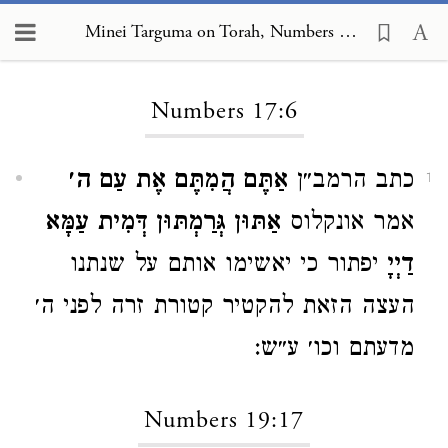
Minei Targuma on Torah, Numbers 17:6
Loading...
Numbers 17:6
כתב הרמב״ן
אַתֶּם הֲמִתֶּם אֶת עַם ה׳
1
אמר אונקלוס
אַתּוּן גְּרַמְתּוּן דְּמִית עַמָּא
דַיְיָ
יפתור כי יאשימו אותם על שנתנו
העצה הזאת להקטיר קטורת זרה לפני ה׳
מדעתם וכו׳ ע״ש:
Numbers 19:17