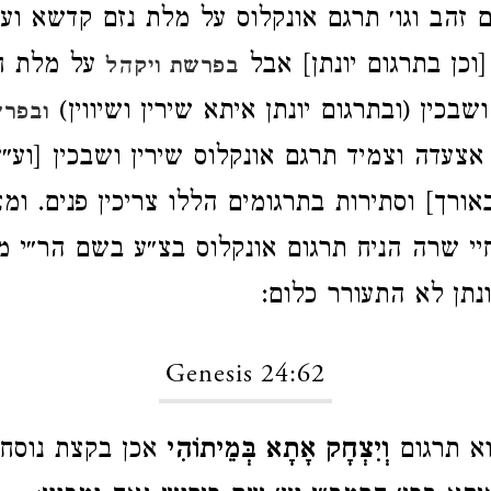
ם זהב וגו׳ תרגם אונקלוס על מלת נזם קדשא וע
וכן בתרגום יונתן] אבל
על מלת חח
בפרשת ויקהל
שבכין (ובתרגום יונתן איתא שירין ושיווין)
ובפרש
 אצעדה וצמיד תרגם אונקלוס שירין ושבכין [וע״
באורך] וסתירות בתרגומים הללו צריכין פנים. ומ
י שרה הניח תרגום אונקלוס בצ״ע בשם הר״י מא
ונתן לא התעורר כלום:
Genesis 24:62
וא תרגום
וְיִצְחָק אָתָא בְּמֵיתוֹהִי
אכן בקצת נוסחאו