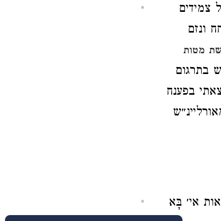
ל צמידים
 ונזם
ת מטות
ש בתרגום
צאתי בפענח
ורליינ״ש
ת אי׳ בָּא