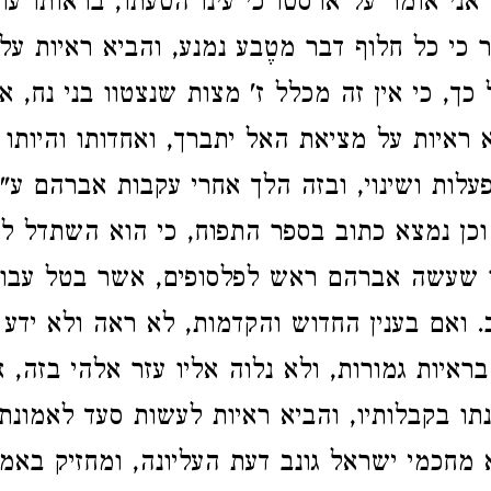
 אני אומר על ארסטו כי עינו הטעתו, בראותו עו
ר כי כל חלוף דבר מטֶבע נמנע, והביא ראיות על
 כך, כי אין זה מכלל ז' מצות שנצטוו בני נח, א
א ראיות על מציאת האל יתברך, ואחדותו והיותו 
פעלות ושינוי, ובזה הלך אחרי עקבות אברהם ע"
וכן נמצא כתוב בספר התפוח, כי הוא השתדל ל
ו שעשה אברהם ראש לפלסופים, אשר בטל עב
כ. ואם בענין החדוש והקדמות, לא ראה ולא ידע 
ראיות גמורות, ולא נלוה אליו עזר אלהי בזה, א
נתו בקבלותיו, והביא ראיות לעשות סעד לאמונת 
מחכמי ישראל גונב דעת העליונה, ומחזיק באמ