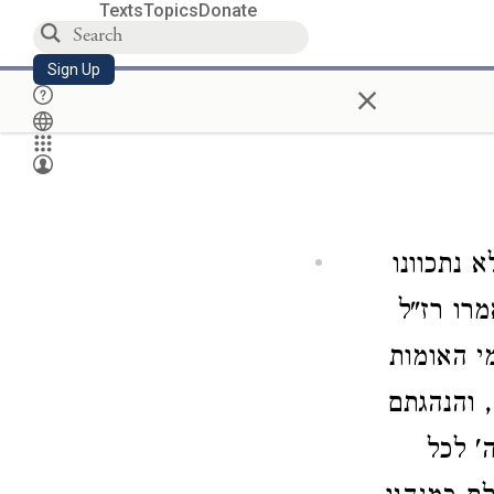
Texts
Topics
Donate
Sign Up
×
 נתכוונו
מרו רז"ל
י האומות
 והנהגתם
' לכל