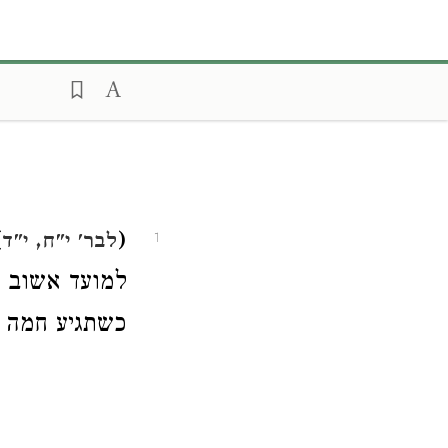
.
(
לבר' י"ח, י"ד
1
למועד אשוב א
כשתגיע חמה ל