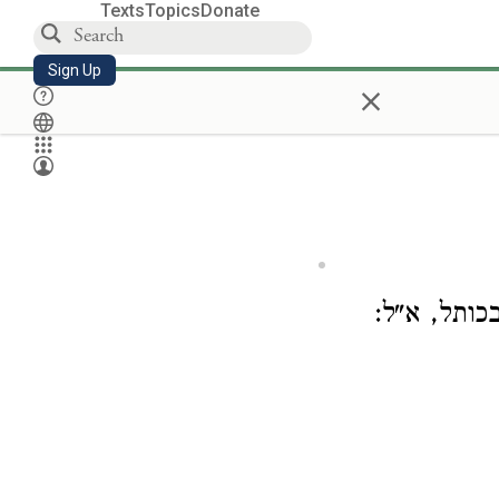
Texts
Topics
Donate
Sign Up
×
כותל, א"ל: