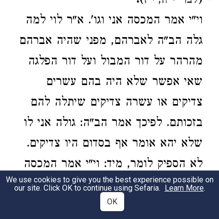
).
(
לבר' י"ח, י"ז
וי"י אמר המכסה אני וגו'. א"ר לוי למה
גלה הב"ה לאברהם, מפני שהיה אברהם
מהרהר על דור המבול ועל דור הפלגה
שאי אפשר שלא היה בהם עשרים
צדיקים או עשרה צדיקים שיתלה להם
בזכותם. לפיכך אמר הב"ה: גולה אני לו
שלא יהא אומר אף בסדום היו צדיקים.
לא הספיק לומר, מיד: וי"י אמר המכסה
We use cookies to give you the best experience possible on
אני מאברהם. כיון שאמר לו כל אותו
our site. Click OK to continue using Sefaria.
Learn More
.
OK
ענין, מה השיבו, ויגש אברהם ויאמר