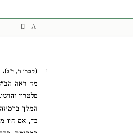
).
(
לבר' ו', י"ג
1
מה ראה הב"ה
פלטרין והושיב
המלך ברמיזה 
כך, אם היו מ