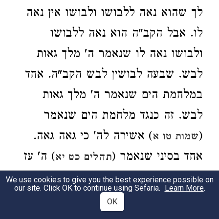
לך שהוא נאה ללבושו ולבושו אין נאה
לו. אבל הקב"ה הוא נאה ללבושו
ולבושו נאה לו שנאמר ה' מלך גאות
לבש. שבעה לבושין לבש הקב"ה. אחד
במלחמת הים שנאמר ה' מלך גאות
לבש. זה כנגד מלחמת הים שנאמר
) אשירה לה' כי גאה גאה.
(
שמות טו א
אחד בסיני שנאמר (
) ה' עז
תהלים כט יא
לעמו יתן. כנגד עוז שנתן לעמו בסיני.
We use cookies to give you the best experience possible on
our site. Click OK to continue using Sefaria.
Learn More
.
)
ואחד כנגד בבל שנאמר (
ישעיה נט יז
OK