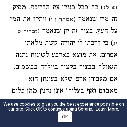
) בת בבל כגורן עת הדריכה. מסיק
נא לג
זה מדי שנאמר (
) ויתלו את המן
אסתר ז י
על העץ. בציר זה יון שנאמר (
זכריה ט
) כי דרכתי לי יהודה קשת מלאתי
יג
אפרים. את מוצא בארבע לשונות נתנה
הגאולה בבציר בקציר ביולדה בבשמים.
אם מעבירן אדם שלא בעונתן הוא
מאבדם ואף בעליהן אינן נהנין מהן כלום.
הדא הוא דכתיב (
) שלחו מגל
יואל ד יג
We use cookies to give you the best experience possible on
our site. Click OK to continue using Sefaria.
Learn More
.
כי בשל קציר. בבציר (
) אם
ירמיה מט ט
OK