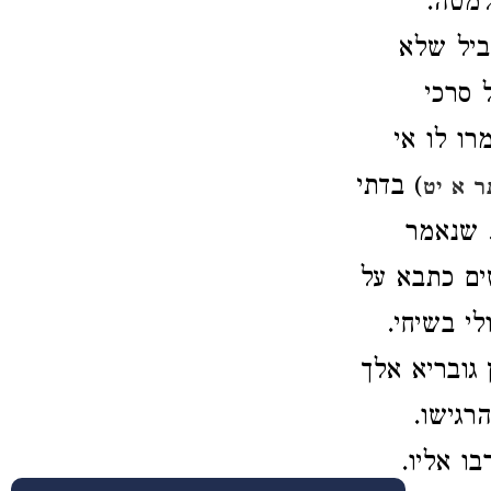
 למטה
) יל שלא
) רכי
) לו אי
) בדתי
 א יט
. שנאמר
) ם כתבא על
ולי בשיחי
) ובריא אלך
הרגישו
בו אליו