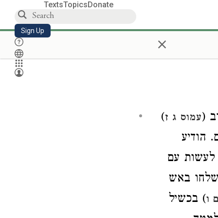
Texts
Topics
Donate
Sign Up
×
)
וב
עמוס ג ז
. הודיע
 לעשות עם
) חו באש
) בכשיל
 ו