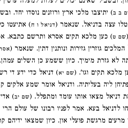
ומון. ובשביל שאינם יכולים לעלות למעלה עושין
יתיצבו מלכי ארץ ורוזנים נוסדו יחד. ובשב
 ב ב
 נטלו עצה בדניאל. שנאמר
אתיעטו כל ס
דניאל ו ח
כען מלכא תקים אסרא ותרשם כתבא. אמרו 
שם ט
 המלכים גוזרין גזירות ונותנין דתין. שנאמר
אסתר
תה לא גזרת מימיך. כיון ששמע כן השלים עמהן
) כען מלכא תקים וגו
דניאל כדי ידע די רשי
שם יא
 פתיחן ליה בעליתיה. ודניאל אומר שמע אלקים ק
ן את דניאל מצאו אותו עומד ומתפלל
אדין ג
שם יב
חו לדניאל בעא. אמר לפניו רבונו של עולם הרי 
 מרעים מרגשת פועלי און. כיון שמצאו ידיהם קר