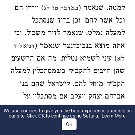
למטה. שנאמר (
) וירדו הם
במדבר טז לג
וכל אשר להם. וכן בדוד שנסתכל
למעלה נמלט. שנאמר לדוד משכיל. וכן
אתה מוצא בנבוכדנצר שנאמר (
דניאל ד
) עיני לשמיא נטלית. מה אם הרשעים
לא
שהן חייבים להקב"ה כשמסתכלין למעלה
הקב"ה מוחל להם. לישראל שהם בני
אברהם יצחק ויעקב אם מסתכלין על
אחת כמה וכמה. אמר דוד אני מסתכל
We use cookies to give you the best experience possible on
our site. Click OK to continue using Sefaria.
Learn More
.
למעלה. שנאמר לדוד משכיל. ומי שהוא
OK