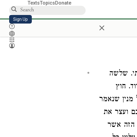
Texts
Topics
Donate
Sign Up
×
תי. שלשה
ד. חוץ
 מנין שנאמר
) ועצר את
 הזה אשר