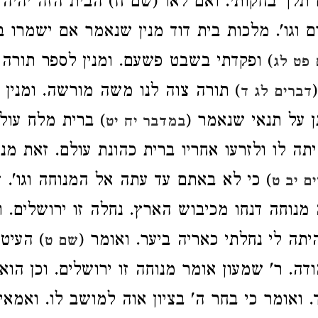
תלך בחקותי. ואם לאו (שם ח) הבית הזה יהיה ע
ום וגו'. מלכות בית דוד מנין שנאמר אם ישמרו ב
ופקדתי בשבט פשעם. ומנין לספר תורה ש
פט לג
תורה צוה לנו משה מורשה. ומנין לב
דברים לג ד
תן על תנאי שנאמר
ברית מלח עולם.
במדבר יח יט
תה לו ולזרעו אחריו ברית כהונת עולם. זאת מנוח
כי לא באתם עד עתה אל המנוחה וגו'. זו.
ם יב ט
 מנוחה דנחו מכיבוש הארץ. נחלה זו ירושלים. ו
) יתה לי נחלתי כאריה ביער. ואומר
העיט צ
שם ט
הודה. ר' שמעון אומר מנוחה זו ירושלים. וכן הו
. ואומר כי בחר ה' בציון אוה למושב לו. ואמאי